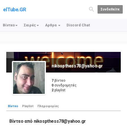
elTube.GR
Συνδεθείτε
Βίντεο
Σειρές
Αρθρα
Discord Chat
nikospthess78@yahoo.gr
7
βίντεο
0
συνδρομητές
2
playlist
Βίντεο
Playlist
Πληροφορίες
Βίντεο από
nikospthess78@yahoo.gr