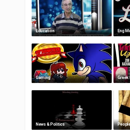
Education
Eng M
Gaming
Greek 
News & Politics
People