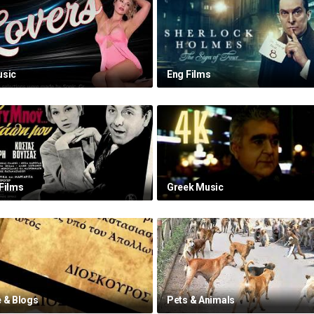
usic
Eng Films
Films
Greek Music
 & Blogs
Pets & Animals