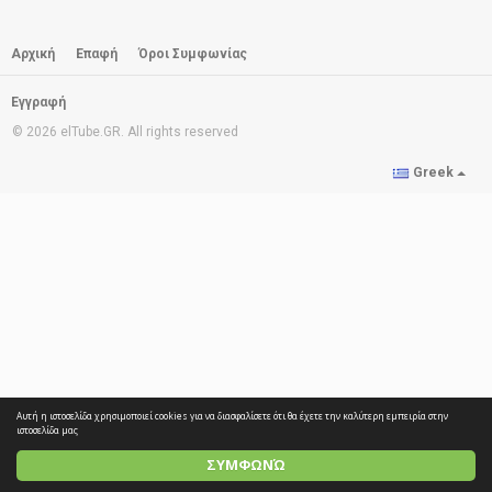
Αρχική
Επαφή
Όροι Συμφωνίας
Εγγραφή
© 2026 elTube.GR. All rights reserved
Greek
Αυτή η ιστοσελίδα χρησιμοποιεί cookies για να διασφαλίσετε ότι θα έχετε την καλύτερη εμπειρία στην
ιστοσελίδα μας
ΣΥΜΦΩΝΏ