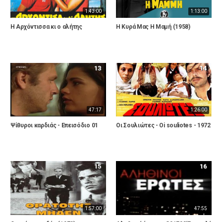
1:43:00
1:13:00
Η Αρχόντισσα κι ο αλήτης
Η Κυρά Μας Η Μαμή (1958)
13
14
47:17
1:26:00
Ψίθυροι καρδιάς - Επεισόδιο 01
Οι Σουλιώτες - Oi souliotes - 1972
15
16
1:57:00
47:55