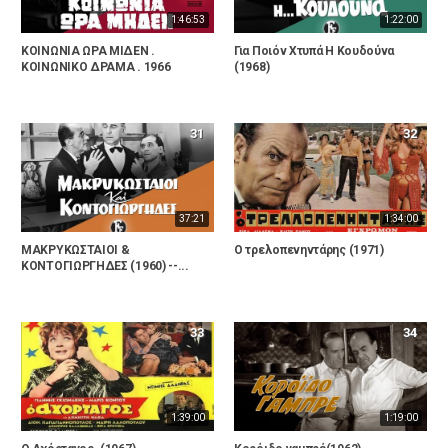
1:46:53
1:22:00
ΚΟΙΝΩΝΙΑ ΩΡΑ ΜΙΔΕΝ .
Για Ποιόν Χτυπά Η Κουδούνα
ΚΟΙΝΩΝΙΚΟ ΔΡΑΜΑ . 1966
(1968)
31
32
37:21
1:34:00
ΜΑΚΡΥΚΩΣΤΑΙΟΙ &
Ο τρελοπενηντάρης (1971)
ΚΟΝΤΟΓΙΩΡΓΗΔΕΣ (1960) --...
33
34
1:39:00
1:19:00