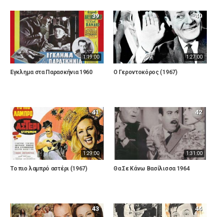
39
40
1:19:00
1:27:00
Έγκλημα στα Παρασκήνια 1960
Ο Γεροντοκόρος (1967)
41
42
1:29:00
1:31:00
Το πιο λαμπρό αστέρι (1967)
Θα Σε Κάνω Βασίλισσα 1964
43
44