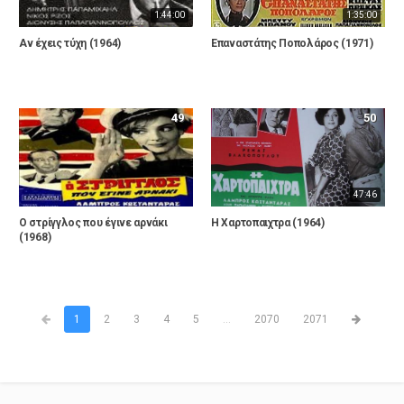
1:44:00
1:35:00
Αν έχεις τύχη (1964)
Επαναστάτης Ποπολάρος (1971)
49
50
47:46
Ο στρίγγλος που έγινε αρνάκι
Η Χαρτοπαιχτρα (1964)
(1968)
1
2
3
4
5
...
2070
2071