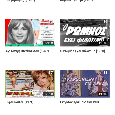
Ο Αχόρταγος. (1967)
Κορόιδο γαμπρέ(1962)
35
36
1:29:00
1:31:00
Αχ! Αυτή η Γυναίκα Μου (1967)
Ο Ρωμιός Έχει Φιλότιμο [1968]
37
38
1:26:00
1:49:00
Ο φαφλατάς (1971)
Γκαρσονιέρα Για Δέκα 1981