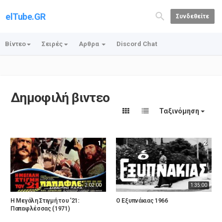
elTube.GR
Συνδεθείτε
Βίντεο
Σειρές
Αρθρα
Discord Chat
Δημοφιλή βιντεο
Ταξινόμηση
1
2
2:02:00
1:35:00
Η Μεγάλη Στιγμή του '21:
Ο Εξυπνάκιας 1966
Παπαφλέσσας (1971)