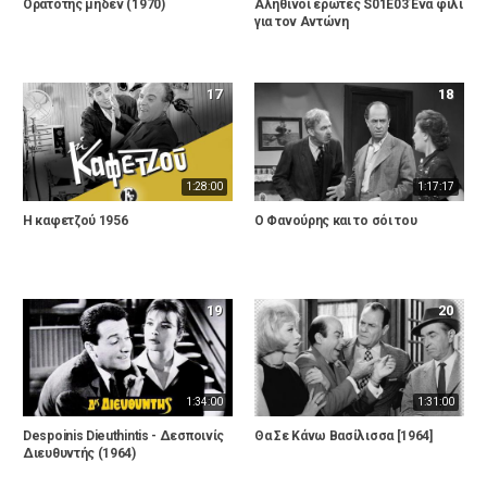
Ορατότης μηδέν (1970)
Αληθινοί έρωτες S01E03 Ένα φιλί
για τον Αντώνη
17
18
1:28:00
1:17:17
Η καφετζού 1956
Ο Φανούρης και το σόι του
19
20
1:34:00
1:31:00
Despoinis Dieuthintis - Δεσποινίς
Θα Σε Κάνω Βασίλισσα [1964]
Διευθυντής (1964)