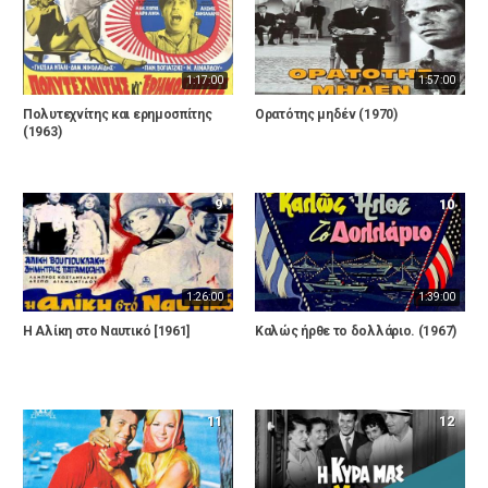
1:17:00
1:57:00
Πολυτεχνίτης και ερημοσπίτης
Ορατότης μηδέν (1970)
(1963)
9
10
1:26:00
1:39:00
Η Αλίκη στο Ναυτικό [1961]
Καλώς ήρθε το δολλάριο. (1967)
11
12