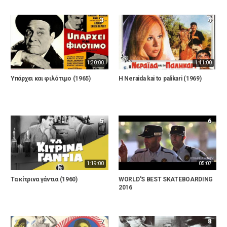
3
4
1:30:00
1:41:00
Υπάρχει και φιλότιμο (1965)
H Neraida kai to palikari (1969)
5
6
1:19:00
05:07
Τα κίτρινα γάντια (1960)
WORLD'S BEST SKATEBOARDING
2016
7
8