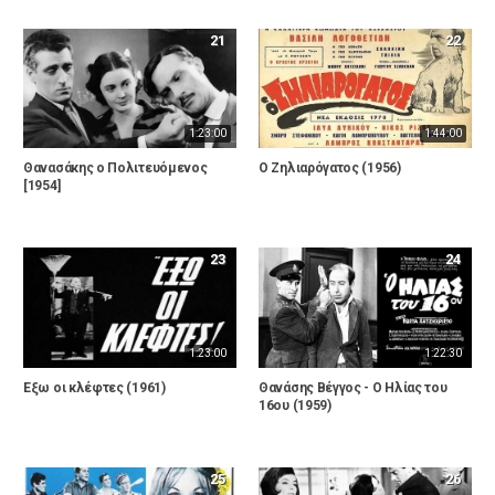
21
22
1:23:00
1:44:00
Θανασάκης ο Πολιτευόμενος
Ο Ζηλιαρόγατος (1956)
[1954]
23
24
1:23:00
1:22:30
Εξω οι κλέφτες (1961)
Θανάσης Βέγγος - Ο Ηλίας του
16ου (1959)
25
26