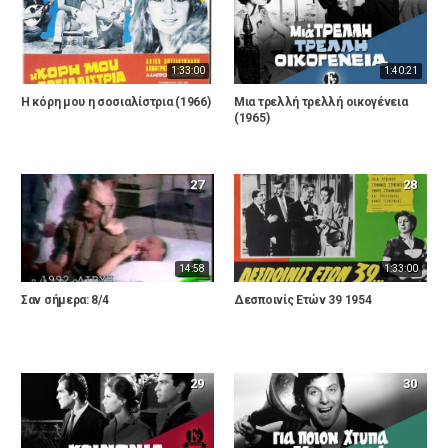
1:33:00
1:40:21
Η κόρη μου η σοσιαλίστρια (1966)
Μια τρελλή τρελλή οικογένεια
(1965)
27
28
14:58
1:33:00
Σαν σήμερα: 8/4
Δεσποινίς Ετών 39 1954
29
30