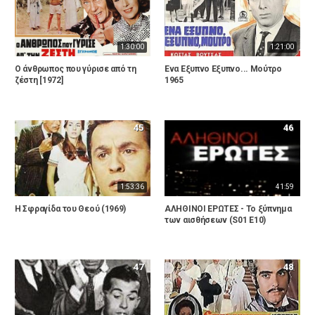
1:30:00
1:21:00
Ο άνθρωπος που γύρισε από τη
Ένα Εξυπνο Εξυπνο... Μούτρο
ζέστη [1972]
1965
45
46
1:53:36
41:59
Η Σφραγίδα του Θεού (1969)
ΑΛΗΘΙΝΟΙ ΕΡΩΤΕΣ - Το ξύπνημα
των αισθήσεων (S01 E10)
47
48