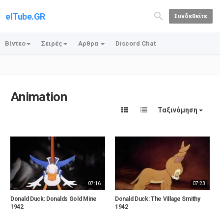
elTube.GR
Συνδεθείτε
Βίντεο
Σειρές
Αρθρα
Discord Chat
Animation
Ταξινόμηση
07:16
07:23
Donald Duck: Donalds Gold Mine
Donald Duck: The Village Smithy
1942
1942