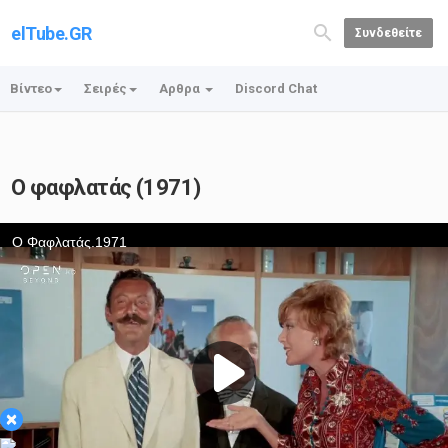
elTube.GR
Συνδεθείτε
Βίντεο
Σειρές
Αρθρα
Discord Chat
Ο φαφλατάς (1971)
×