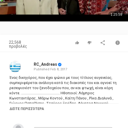
22,568
προβολές
RC_Andreas
Published
Feb 8, 2017
Ένας δικηγόρος, που έχει ψώνιο με τους τίτλους ευγενείας,
συμπεριφέρεται ανάλογα κατά τις διακοπές του και αγνοεί τη
ρεσεψιονίστ του ξενοδοχείου που, αν και φτωχή, είναι κόρη
κόντε. ............................................. Ηθοποιοί: Λάμπρος
Κωνσταντάρας , Μάρω Κοντού , Καίτη Πάνου , Ρίκα Διαλυνά ,
Γιώργος Παπαζήσης , Σταύρος Ξενίδης ,Δήμητρα Νομικού ,
Γιώργος Μπάρτης , Βάσος Αδριανός , Ρένα Βουτσινά , Σωτήρης
ΔΕΊΤΕ ΠΕΡΙΣΣΌΤΕΡΑ
Τζεβελέκος , Τιτίκα Στασινοπούλου ,..........................................
.Σκηνοθεσία: Κώστας Καραγιάννης (I) Σενάριο: Λάκης
Μιχαηλίδης , Ντίνος Δημόπουλο