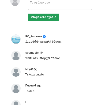
Κατηγορίες
Greek Films
Ετικέτες
Υποβάλετε σχόλιο
Greek
,
ταινία
,
movie
RC_Andreas
Διορθώθηκε καλή θέαση..
seamaster 84
γιατι δεν υπαρχει πλεον;
Μιχαλης
Τέλεια ταινία
Παναγιώτης
Τελεια
Ε