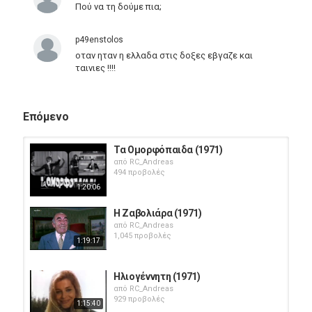
Πού να τη δούμε πια;
p49enstolos
οταν ηταν η ελλαδα στις δοξες εβγαζε και
ταινιες !!!!
Επόμενο
Τα Ομορφόπαιδα (1971)
από
RC_Andreas
494 προβολές
1:20:06
Η Ζαβολιάρα (1971)
από
RC_Andreas
1,045 προβολές
1:19:17
Ηλιογέννητη (1971)
από
RC_Andreas
929 προβολές
1:15:40