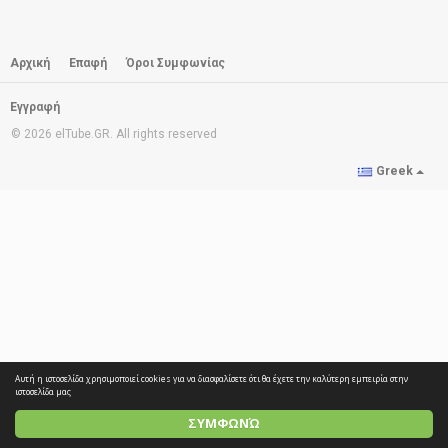
Αρχική
Επαφή
Όροι Συμφωνίας
Εγγραφή
© 2026 elTube.GR. All rights reserved
Greek
Αυτή η ιστοσελίδα χρησιμοποιεί cookies για να διασφαλίσετε ότι θα έχετε την καλύτερη εμπειρία στην
ιστοσελίδα μας
ΣΥΜΦΩΝΏ