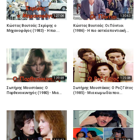
1:27:04
1:30:43
Κώστας Βουτσάς: Σερίφης ο
Κώστας Βουτσάς: Οι Πόντιοι
Μηχανοφάγος (1983) - Η πιο...
(1986) - Η πιο αστεία ποντιακή...
1:39:48
1:25:08
Σωτήρης Μουστάκας: Ο
Σωτήρης Μουστάκας: Ο Ροζ Γάτος
Παρθενοκυνηγός (1980) - Μια...
(1985) - Μια κωμωδία που...