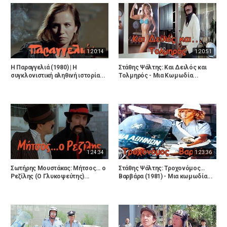
1:20:14
1:20:51
Η Παραγγελιά (1980) | Η
Στάθης Ψάλτης: Και Δειλός και
συγκλονιστική αληθινή ιστορία...
Τολμηρός - Μια Κωμωδία...
1:24:34
1:23:36
Σωτήρης Μουστάκας: Μήτσος… ο
Στάθης Ψάλτης: Τροχονόμος…
Ρεζίλης (Ο Γλυκοψεύτης)...
Βαρβάρα (1981) - Μια κωμωδία...