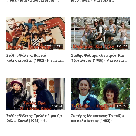
(1983) - Μια κωμωδία γεμάτη...
Μου (1983) - Μια τρελή...
1:29:40
1:21:29
Στάθης Ψάλτης: Βασικά
Στάθης Ψάλτης: Κλεφτρόνι Και
Καλησπέρα Σας (1982) - Η ταινία...
Τζέντλεμαν (1986) - Μια ταινία...
1:20:54
1:22:24
Στάθης Ψάλτης: Τρελός Είμαι Ό,τι
Σωτήρης Μουστάκας: Το παίζω
Θέλω Κάνω! (1984) - Η...
και πολύ άντρας (1983) -...