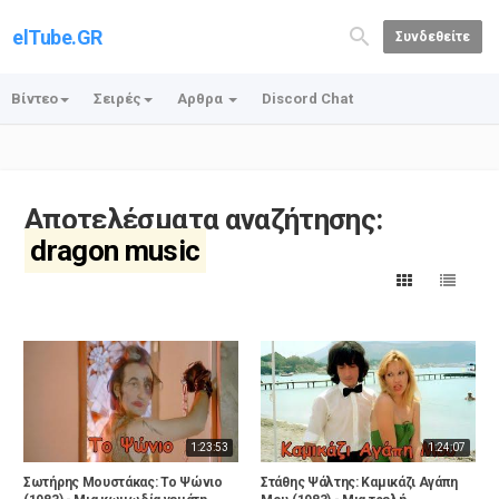
elTube.GR
Συνδεθείτε
Βίντεο
Σειρές
Αρθρα
Discord Chat
Αποτελέσματα αναζήτησης:
dragon music
1:23:53
1:24:07
Σωτήρης Μουστάκας: Το Ψώνιο
Στάθης Ψάλτης: Καμικάζι Αγάπη