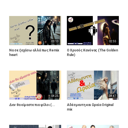
03:13
02:55
Να σε ξεχάσω αλλά πως Remix
Ο Χρυσός Κανόνας (The Golden
heart
Rule)
04:25
04:47
Δεν θα είμαστε πια φίλοι (...
Αδέσμευτη και Ωραία Original
mix