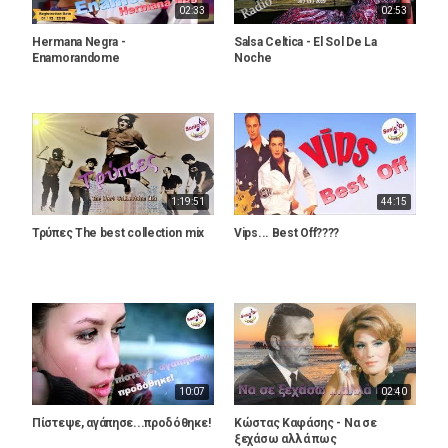
02:33
02:53
Hermana Negra -
Salsa Celtica - El Sol De La
Enamorandome
Noche
1:19:51
44:15
Τρύπες The best collection mix
Vips... Best Off????
10:07
02:40
Πίστεψε, αγάπησε...προδόθηκε!
Κώστας Καφάσης - Να σε
ξεχάσω αλλά πως