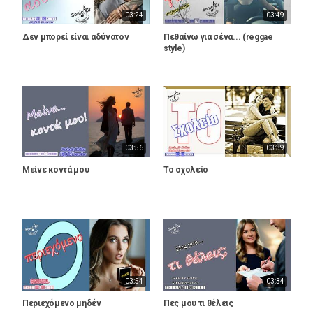
03:24
03:49
Δεν μπορεί είναι αδύνατον
Πεθαίνω για σένα... (reggae
style)
03:56
03:39
Μείνε κοντά μου
Το σχολείο
03:54
03:34
Περιεχόμενο μηδέν
Πες μου τι θέλεις