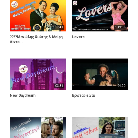
1:17:41
1:19:36
????Μανώλης Χιώτης & Μαίρη
Lovers
Λίντα...
03:31
04:20
Νew Daydream
Έρωτας είναι