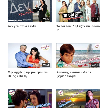
05:42
44:16
Δεν χρωστάω ReMix
Το Σόι Σου - 1η Σεζόν επεισόδιο
01
09:08
02:49
Μην αρχίζεις την μουρμούρα -
Καφάσης Κώστας - Δε σε
Ηλίας & Καίτη
ξέχασα ακόμα...