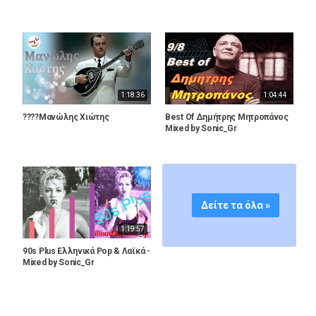
1:18:36
1:04:44
????Μανώλης Χιώτης
Βest Of Δημήτρης Μητροπάνος
Mixed by Sonic_Gr
Δείτε τα όλα »
1:19:57
90s Plus Ελληνικά Pop & Λαϊκά -
Mixed by Sonic_Gr