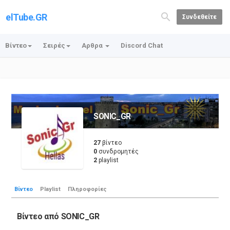
elTube.GR
Συνδεθείτε
Βίντεο
Σειρές
Αρθρα
Discord Chat
SONIC_GR
27
βίντεο
0
συνδρομητές
2
playlist
Βίντεο
Playlist
Πληροφορίες
Βίντεο από SONIC_GR