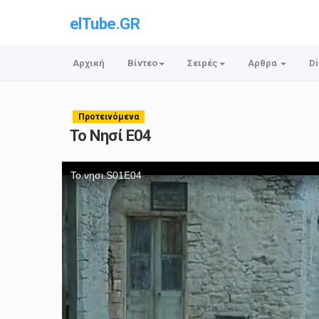
elTube.GR
Αρχική
Βίντεο
Σειρές
Αρθρα
Di
Προτεινόμενα
Το Νησί E04