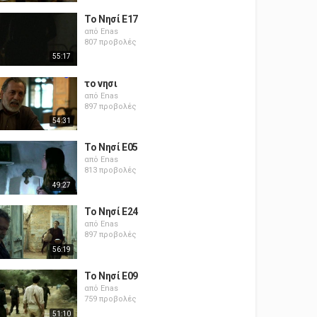
Το Νησί E17
από
Enas
807 προβολές
55:17
το νησι
από
Enas
897 προβολές
54:31
Το Νησί E05
από
Enas
813 προβολές
49:27
Το Νησί E24
από
Enas
897 προβολές
56:19
Το Νησί E09
από
Enas
759 προβολές
51:10