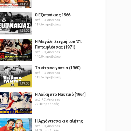
1:41:00
Ο Εξυπνάκιας 1966
από
RC_Andreas
117.6k προβολές
1:35:00
Η Μεγάλη Στιγμή του '21:
Παπαφλέσσας (1971)
από
RC_Andreas
140.8k προβολές
2:02:00
Τα κίτρινα γάντια (1960)
από
RC_Andreas
113.5k προβολές
1:19:00
Η Αλίκη στο Ναυτικό [1961]
από
RC_Andreas
77.4k προβολές
1:26:00
Η Αρχόντισσα κι ο αλήτης
από
RC_Andreas
61.7k προβολές