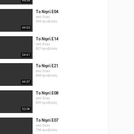
46:36
Το Νησί E04
από
Enas
944 προβολές
44:50
Το Νησί E14
από
Enas
827 προβολές
54:41
Το Νησί E21
από
Enas
848 προβολές
44:37
Το Νησί E08
από
Enas
839 προβολές
52:04
Το Νησί E07
από
Enas
794 προβολές