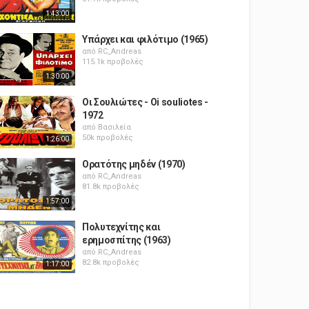
1:43:00
Υπάρχει και φιλότιμο (1965)
από
RC_Andreas
115.1k προβολές
1:30:00
Οι Σουλιώτες - Oi souliotes -
1972
από
Βασιλεία
50k προβολές
1:26:00
Ορατότης μηδέν (1970)
από
RC_Andreas
81.8k προβολές
1:57:00
Πολυτεχνίτης και
ερημοσπίτης (1963)
από
RC_Andreas
82.8k προβολές
1:17:00