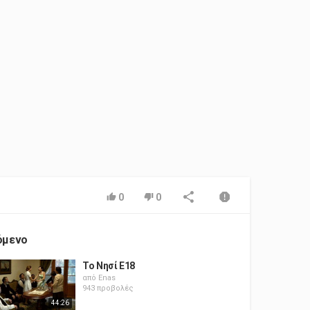
0
0
όμενο
Το Νησί E18
από
Enas
943 προβολές
44:26