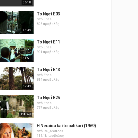
56:10
Το Νησί E03
από
Enas
825 προβολές
43:38
Το Νησί E11
από
Enas
901 προβολές
54:51
Το Νησί E13
από
Enas
814 προβολές
52:38
Το Νησί E25
από
Enas
797 προβολές
1:09:43
H Neraida kai to palikari (1969)
από
RC_Andreas
115.1k προβολές