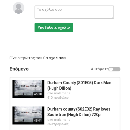
Δείτε εδώ τις playlists του καναλιού:
https://www.youtube.com/channel/UCgDfPBAiAVHDy99-
a6CHtlw/playlists
Υποβάλετε σχόλιο
Και εδώ τα βίντεο του καναλιού:
https://www.youtube.com/channel/UCgDfPBAiAVHDy99-
a6CHtlw/videos
Κατηγορίες
Eng Films
Γίνε ο πρώτος που θα σχολιάσει
Επόμενο
Αυτόματο
Durham County (S01E05) Dark Man
(Hugh Dillon)
από
malamaris
45:10
410 προβολές
Durham county (S02E02) Ray loves
Sadie true (Hugh Dillon) 720p
από
malamaris
48:41
350 προβολές