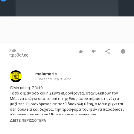
Video
345
προβολές
malamaris
Published
Sep 9, 2022
IDMb rating: 7,3/10
Τόσο ο Ιβάν όσο και η Σέιντι εξοργίζονται όταν βλέπουν τον
Μάικ να φεύγει από το σπίτι της Εύας αφού πέρασε τη νύχτα
μαζί της. Ευρισκόμενος σε πολύ δύσκολη θέση, ο Μάικ ρίχνεται
στη δουλειά και δέχεται την προσφορά του Ιβάν να παραδώσει
πληροφορίες για τον Μίρο στους αστυνομικούς.
Director: Charles Binamé
ΔΕΊΤΕ ΠΕΡΙΣΣΌΤΕΡΑ
Writers: Laurie Finstad-Knizhnik, Janis Lundman, Adrienne Mitchell
Stars: Hugh Dillon, Michael Nardone, Laurence Leboeuf