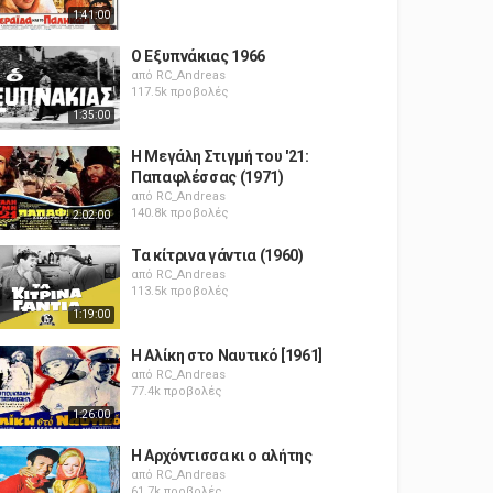
1:41:00
Ο Εξυπνάκιας 1966
από
RC_Andreas
117.5k προβολές
1:35:00
Η Μεγάλη Στιγμή του '21:
Παπαφλέσσας (1971)
από
RC_Andreas
140.8k προβολές
2:02:00
Τα κίτρινα γάντια (1960)
από
RC_Andreas
113.5k προβολές
1:19:00
Η Αλίκη στο Ναυτικό [1961]
από
RC_Andreas
77.4k προβολές
1:26:00
Η Αρχόντισσα κι ο αλήτης
από
RC_Andreas
61.7k προβολές