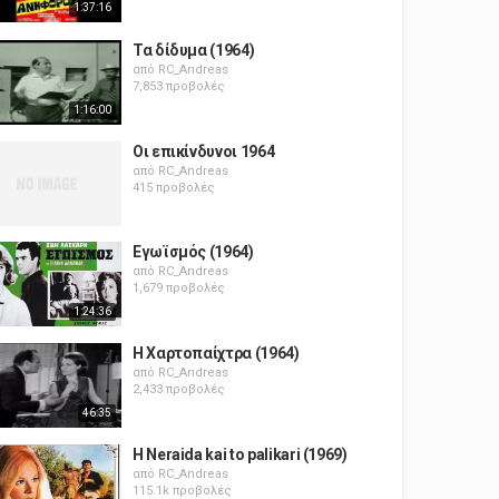
1:37:16
Τα δίδυμα (1964)
από
RC_Andreas
7,853 προβολές
1:16:00
Οι επικίνδυνοι 1964
από
RC_Andreas
415 προβολές
Εγωϊσμός (1964)
από
RC_Andreas
1,679 προβολές
1:24:36
Η Χαρτοπαίχτρα (1964)
από
RC_Andreas
2,433 προβολές
46:35
H Neraida kai to palikari (1969)
από
RC_Andreas
115.1k προβολές