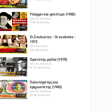
1:43:00
Υπάρχει και φιλότιμο (1965)
από
RC_Andreas
115k προβολές
1:30:00
Οι Σουλιώτες - Oi souliotes -
1972
από
Βασιλεία
50k προβολές
1:26:00
Ορατότης μηδέν (1970)
από
RC_Andreas
81.7k προβολές
1:57:00
Πολυτεχνίτης και
ερημοσπίτης (1963)
από
RC_Andreas
82.8k προβολές
1:17:00