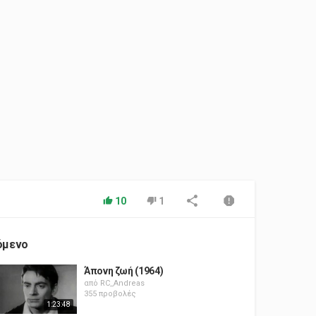
10
1
όμενο
Άπονη ζωή (1964)
από
RC_Andreas
355 προβολές
1:23:48