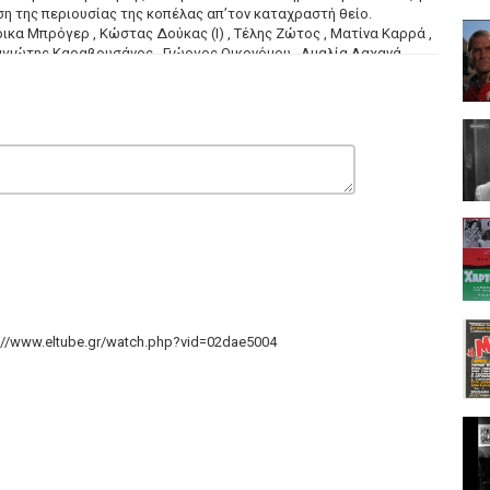
ηση της περιουσίας της κοπέλας απ’τον καταχραστή θείο.
άρρυ Κλυνν , Έρρικα Μπρόγερ , Κώστας Δούκας (I) , Τέλης Ζώτος , Ματίνα Καρρά ,
αγιώτης Καραβουσάνος , Γιώργος Οικονόμου , Αμαλία Λαχανά ,
(χορεύτρια) ............................................. .......Σκηνοθεσία:
βιος Βασιλειάδης Μουσική σύνθεση: Γιώργος Κατσαρός
p://www.eltube.gr/watch.php?vid=02dae5004