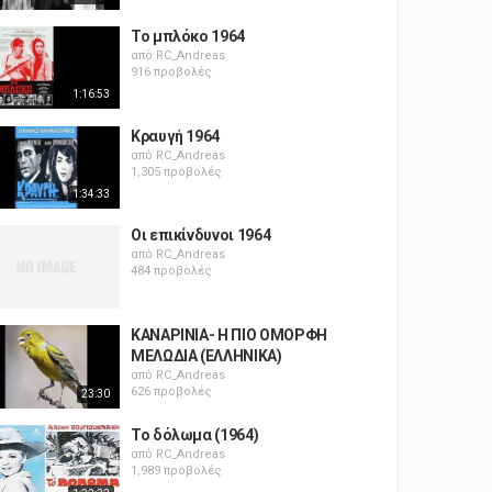
Το μπλόκο 1964
από
RC_Andreas
916 προβολές
1:16:53
Κραυγή 1964
από
RC_Andreas
1,305 προβολές
1:34:33
Οι επικίνδυνοι 1964
από
RC_Andreas
484 προβολές
ΚΑΝΑΡΙΝΙΑ- Η ΠΙΟ ΟΜΟΡΦΗ
ΜΕΛΩΔΙΑ (ΕΛΛΗΝΙΚΑ)
από
RC_Andreas
626 προβολές
23:30
Το δόλωμα (1964)
από
RC_Andreas
1,989 προβολές