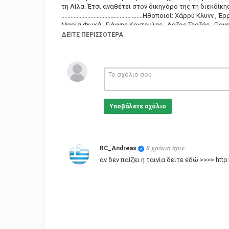
τη Λίλα. Έτσι αναθέτει στον δικηγόρο της τη διεκδίκ
............................................. .......Ηθοποιοί: Χ
Μαρία Φωκά , Γιάννης Κοντούλης , Λάζος Τερζάς , Παν
Ελένη Χαλκούση , Φώτης Μεταξόπουλος (χορευτής) , Βίκυ Τζινιέρη 
ΔΕΊΤΕ ΠΕΡΙΣΣΌΤΕΡΑ
Γρηγόρης Γρηγορίου Σενάριο: Νίκος Τσιφόρος , Πολύ
Κατηγορίες
Greek Films
Ετικέτες
ταινία
Υποβάλετε σχόλιο
RC_Andreas
8 χρόνια πριν
αν δεν παίζει η ταινία δείτε εδώ >>>> htt