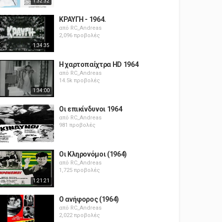
1:32:32
ΚΡΑΥΓΗ - 1964.
από
RC_Andreas
2,096 προβολές
1:34:35
Η χαρτοπαίχτρα HD 1964
από
RC_Andreas
14.5k προβολές
1:34:00
Οι επικίνδυνοι 1964
από
RC_Andreas
981 προβολές
Οι Κληρονόμοι (1964)
από
RC_Andreas
1,725 προβολές
1:21:21
Ο ανήφορος (1964)
από
RC_Andreas
2,022 προβολές