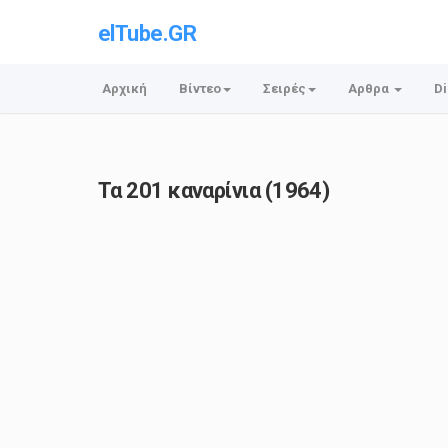
elTube.GR
Αρχική
Βίντεο
Σειρές
Αρθρα
Di
Τα 201 καναρίνια (1964)