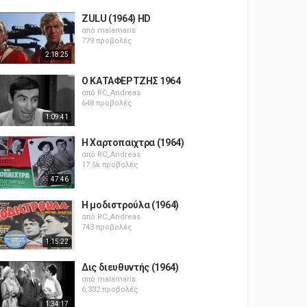
ZULU (1964) HD
από
malamaris
779 προβολές
2:18:25
Ο ΚΑΤΑΦΕΡΤΖΗΣ 1964
από
RC_Andreas
648 προβολές
1:09:41
Η Χαρτοπαιχτρα (1964)
από
RC_Andreas
17.5k προβολές
47:46
Η μοδιστρούλα (1964)
από
RC_Andreas
743 προβολές
1:15:22
Δις διευθυντής (1964)
από
malamaris
6,332 προβολές
1:34:17