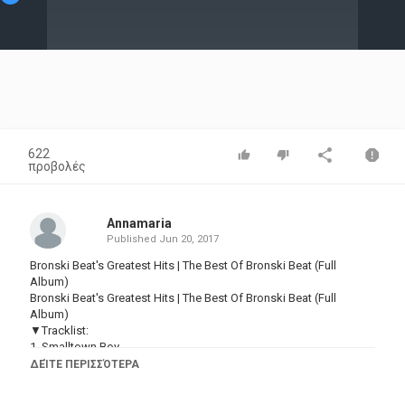
Video
622
προβολές
Annamaria
Published
Jun 20, 2017
Bronski Beat's Greatest Hits | The Best Of Bronski Beat (Full
Album)
Bronski Beat's Greatest Hits | The Best Of Bronski Beat (Full
Album)
▼Tracklist:
1. Smalltown Boy
2. Why
ΔΕΊΤΕ ΠΕΡΙΣΣΌΤΕΡΑ
3. Hit That Perfect Beat
4. I Feel Love, Johnnie Remember Me