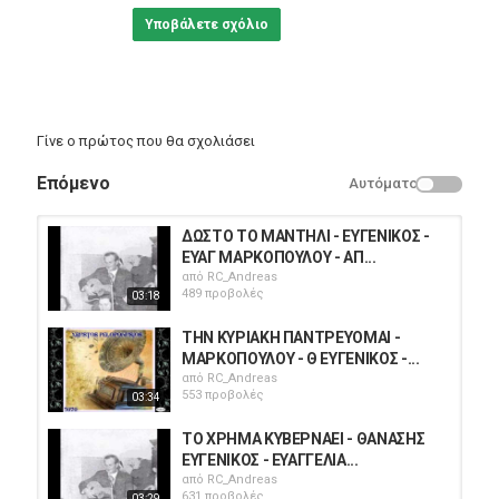
Υποβάλετε σχόλιο
Γίνε ο πρώτος που θα σχολιάσει
Επόμενο
Αυτόματο
ΔΩΣΤΟ ΤΟ ΜΑΝΤΗΛΙ - ΕΥΓΕΝΙΚΟΣ -
ΕΥΑΓ ΜΑΡΚΟΠΟΥΛΟΥ - ΑΠ...
από
RC_Andreas
489 προβολές
03:18
ΤΗΝ ΚΥΡΙΑΚΗ ΠΑΝΤΡΕΥΟΜΑΙ -
ΜΑΡΚΟΠΟΥΛΟΥ - Θ ΕΥΓΕΝΙΚΟΣ -...
από
RC_Andreas
553 προβολές
03:34
ΤΟ ΧΡΗΜΑ ΚΥΒΕΡΝΑΕΙ - ΘΑΝΑΣΗΣ
ΕΥΓΕΝΙΚΟΣ - ΕΥΑΓΓΕΛΙΑ...
από
RC_Andreas
631 προβολές
03:29