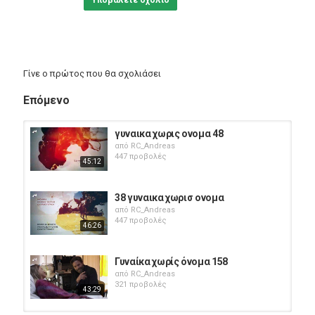
Υποβάλετε σχόλιο
Γίνε ο πρώτος που θα σχολιάσει
Επόμενο
γυναικα χωρις ονομα 48
από
RC_Andreas
447 προβολές
45:12
38 γυναικα χωρισ ονομα
από
RC_Andreas
447 προβολές
46:26
Γυναίκα χωρίς όνομα 158
από
RC_Andreas
321 προβολές
43:29