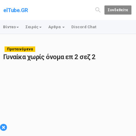
elTube.GR
Συνδεθείτε
Βίντεο
Σειρές
Αρθρα
Discord Chat
Προτεινόμενα
Γυναίκα χωρίς όνομα επ 2 σεζ 2
×