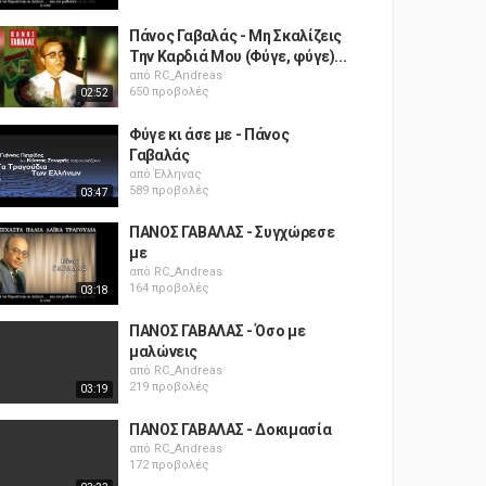
Πάνος Γαβαλάς - Μη Σκαλίζεις
Την Καρδιά Μου (Φύγε, φύγε)...
από
RC_Andreas
650 προβολές
02:52
Φύγε κι άσε με - Πάνος
Γαβαλάς
από
Έλληνας
589 προβολές
03:47
ΠΑΝΟΣ ΓΑΒΑΛΑΣ - Συγχώρεσε
με
από
RC_Andreas
164 προβολές
03:18
ΠΑΝΟΣ ΓΑΒΑΛΑΣ - Όσο με
μαλώνεις
από
RC_Andreas
219 προβολές
03:19
ΠΑΝΟΣ ΓΑΒΑΛΑΣ - Δοκιμασία
από
RC_Andreas
172 προβολές