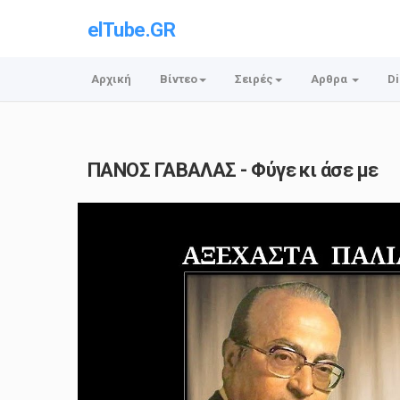
elTube.GR
Αρχική
Βίντεο
Σειρές
Αρθρα
Di
ΠΑΝΟΣ ΓΑΒΑΛΑΣ - Φύγε κι άσε με