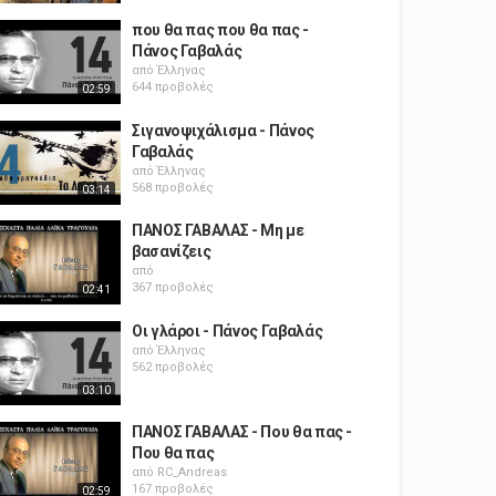
που θα πας που θα πας -
Πάνος Γαβαλάς
από
Έλληνας
644 προβολές
02:59
Σιγανοψιχάλισμα - Πάνος
Γαβαλάς
από
Έλληνας
568 προβολές
03:14
ΠΑΝΟΣ ΓΑΒΑΛΑΣ - Μη με
βασανίζεις
από
367 προβολές
02:41
Οι γλάροι - Πάνος Γαβαλάς
από
Έλληνας
562 προβολές
03:10
ΠΑΝΟΣ ΓΑΒΑΛΑΣ - Που θα πας -
Που θα πας
από
RC_Andreas
167 προβολές
02:59