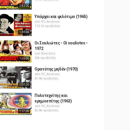
1:43:00
Υπάρχει και φιλότιμο (1965)
από
RC_Andreas
115.1k προβολές
1:30:00
Οι Σουλιώτες - Oi souliotes -
1972
από
Βασιλεία
50k προβολές
1:26:00
Ορατότης μηδέν (1970)
από
RC_Andreas
81.8k προβολές
1:57:00
Πολυτεχνίτης και
ερημοσπίτης (1963)
από
RC_Andreas
82.8k προβολές
1:17:00