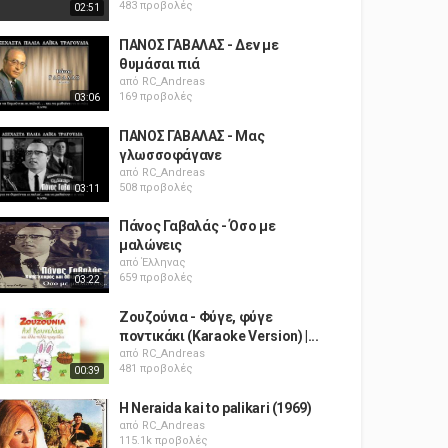
483 προβολές
02:51
ΠΑΝΟΣ ΓΑΒΑΛΑΣ - Δεν με
θυμάσαι πιά
από
RC_Andreas
169 προβολές
03:06
ΠΑΝΟΣ ΓΑΒΑΛΑΣ - Μας
γλωσσοφάγανε
από
RC_Andreas
508 προβολές
03:11
Πάνος Γαβαλάς - Όσο με
μαλώνεις
από
Έλληνας
659 προβολές
03:22
Ζουζούνια - Φύγε, φύγε
ποντικάκι (Karaoke Version) |...
από
RC_Andreas
481 προβολές
00:39
H Neraida kai to palikari (1969)
από
RC_Andreas
115.1k προβολές