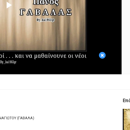
Play
Video
×
Επ
ΠΑΝΑΓΙΩΤΟΥ (ΓΑΒΑΛΑ)