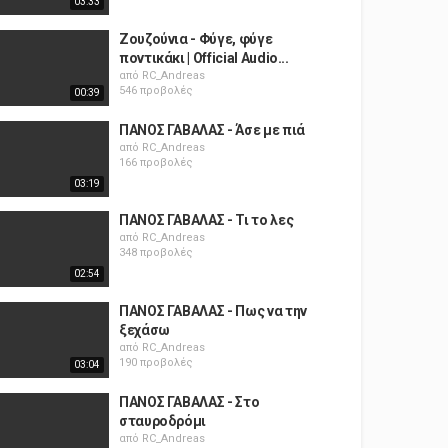
03:33
Ζουζούνια - Φύγε, φύγε
ποντικάκι | Official Audio...
από
RC_Andreas
546 προβολές
00:39
ΠΑΝΟΣ ΓΑΒΑΛΑΣ - Άσε με πιά
από
RC_Andreas
166 προβολές
03:19
ΠΑΝΟΣ ΓΑΒΑΛΑΣ - Τι το λες
από
RC_Andreas
348 προβολές
02:54
ΠΑΝΟΣ ΓΑΒΑΛΑΣ - Πως να την
ξεχάσω
από
RC_Andreas
190 προβολές
03:04
ΠΑΝΟΣ ΓΑΒΑΛΑΣ - Στο
σταυροδρόμι
από
RC_Andreas