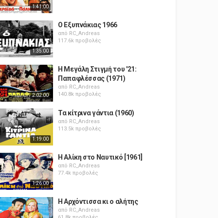
1:41:00
Ο Εξυπνάκιας 1966
από
RC_Andreas
117.6k προβολές
1:35:00
Η Μεγάλη Στιγμή του '21:
Παπαφλέσσας (1971)
από
RC_Andreas
140.8k προβολές
2:02:00
Τα κίτρινα γάντια (1960)
από
RC_Andreas
113.5k προβολές
1:19:00
Η Αλίκη στο Ναυτικό [1961]
από
RC_Andreas
77.4k προβολές
1:26:00
Η Αρχόντισσα κι ο αλήτης
από
RC_Andreas
61.8k προβολές