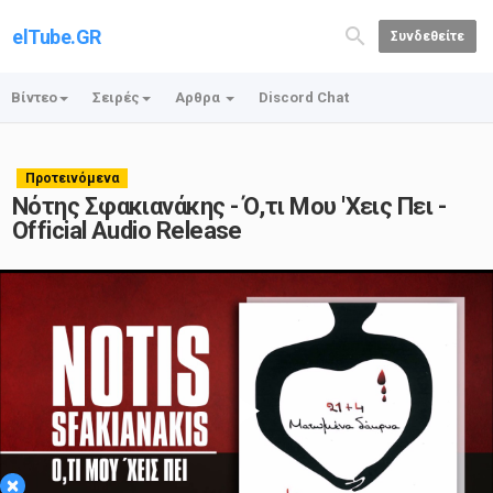
elTube.GR
Συνδεθείτε
Βίντεο
Σειρές
Αρθρα
Discord Chat
Προτεινόμενα
Νότης Σφακιανάκης - Ό,τι Μου 'Χεις Πει -
Official Audio Release
Play
×