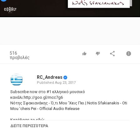
Video
516
προβολές
RC_Andreas
Published
Aug 23, 2017
Subscribe now στο #1 ελληνικό μουσικό
κανάλι:http://goo.gl/mcc7g6
Νότης Σφακιανάκης - Ό,τι Μου 'Χεις Πει | Notis Sfakianakis - Oti
Mou 'cheis Pei - Official Audio Release
Κατέβασε το εδώ:
iTunes:
https://goo.gl/DEUFpb
ΔΕΊΤΕ ΠΕΡΙΣΣΌΤΕΡΑ
Spotify:
https://goo.gl/fc9jQy