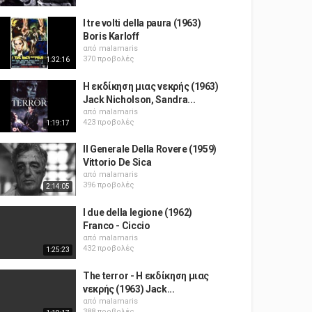
I tre volti della paura (1963)
Boris Karloff
από
malamaris
370 προβολές
1:32:16
Η εκδίκηση μιας νεκρής (1963)
Jack Nicholson, Sandra...
από
malamaris
423 προβολές
1:19:17
Il Generale Della Rovere (1959)
Vittorio De Sica
από
malamaris
396 προβολές
2:14:05
I due della legione (1962)
Franco - Ciccio
από
malamaris
432 προβολές
1:25:23
The terror - Η εκδίκηση μιας
νεκρής (1963) Jack...
από
malamaris
388 προβολές