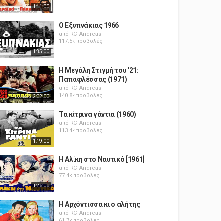
1:41:00
Ο Εξυπνάκιας 1966
από
RC_Andreas
117.5k προβολές
1:35:00
Η Μεγάλη Στιγμή του '21:
Παπαφλέσσας (1971)
από
RC_Andreas
140.8k προβολές
2:02:00
Τα κίτρινα γάντια (1960)
από
RC_Andreas
113.4k προβολές
1:19:00
Η Αλίκη στο Ναυτικό [1961]
από
RC_Andreas
77.4k προβολές
1:26:00
Η Αρχόντισσα κι ο αλήτης
από
RC_Andreas
61.7k προβολές