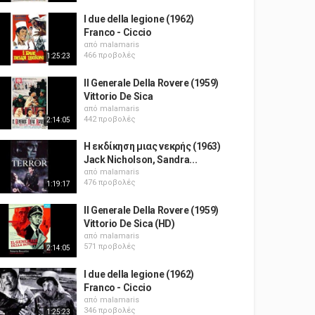
I due della legione (1962)
Franco - Ciccio
από
malamaris
466 προβολές
1:25:23
Il Generale Della Rovere (1959)
Vittorio De Sica
από
malamaris
442 προβολές
2:14:05
Η εκδίκηση μιας νεκρής (1963)
Jack Nicholson, Sandra...
από
malamaris
476 προβολές
1:19:17
Il Generale Della Rovere (1959)
Vittorio De Sica (HD)
από
malamaris
571 προβολές
2:14:05
I due della legione (1962)
Franco - Ciccio
από
malamaris
346 προβολές
1:25:23