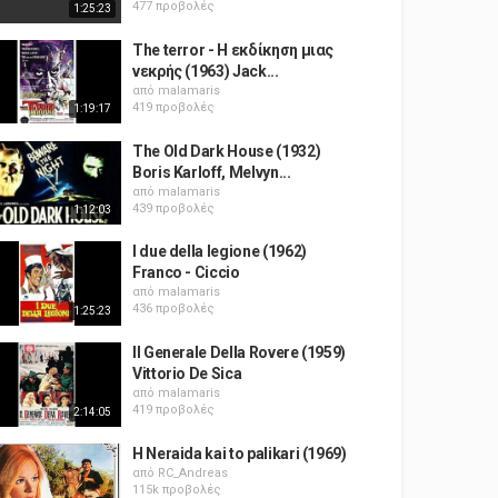
477 προβολές
1:25:23
The terror - Η εκδίκηση μιας
νεκρής (1963) Jack...
από
malamaris
419 προβολές
1:19:17
The Old Dark House (1932)
Boris Karloff, Melvyn...
από
malamaris
439 προβολές
1:12:03
I due della legione (1962)
Franco - Ciccio
από
malamaris
436 προβολές
1:25:23
Il Generale Della Rovere (1959)
Vittorio De Sica
από
malamaris
419 προβολές
2:14:05
H Neraida kai to palikari (1969)
από
RC_Andreas
115k προβολές