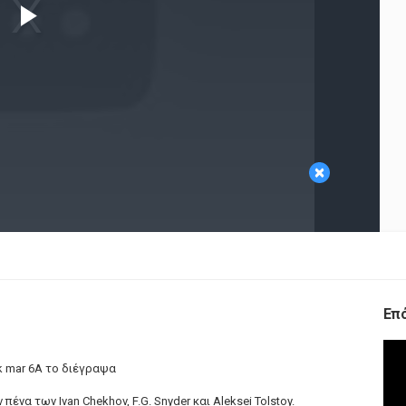
Play
Video
×
Επ
k mar 6A το διέγραψα
ένα των Ivan Chekhov, F.G. Snyder και Aleksei Tolstoy.