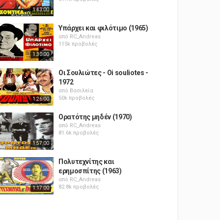
1:43:00
Υπάρχει και φιλότιμο (1965)
από
RC_Andreas
115k προβολές
1:30:00
Οι Σουλιώτες - Oi souliotes -
1972
από
Βασιλεία
50k προβολές
1:26:00
Ορατότης μηδέν (1970)
από
RC_Andreas
81.6k προβολές
1:57:00
Πολυτεχνίτης και
ερημοσπίτης (1963)
από
RC_Andreas
82.8k προβολές
1:17:00