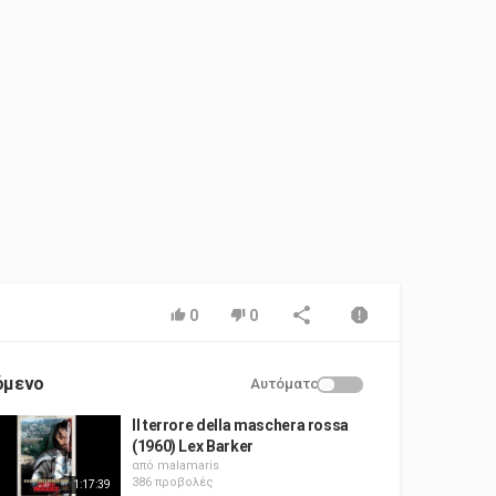
0
0
όμενο
Αυτόματο
Il terrore della maschera rossa
(1960) Lex Barker
από
malamaris
386 προβολές
1:17:39