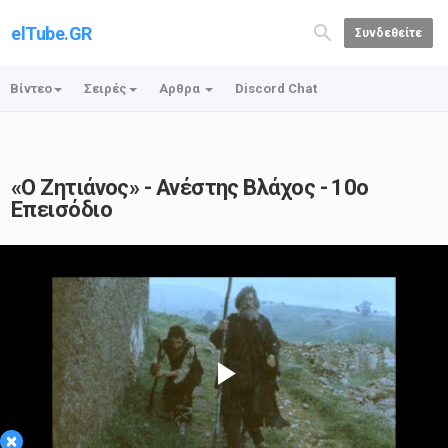
elTube.GR
Συνδεθείτε
Βίντεο
Σειρές
Αρθρα
Discord Chat
«Ο Ζητιάνος» - Ανέστης Βλάχος - 10ο
Επεισόδιο
Play
×