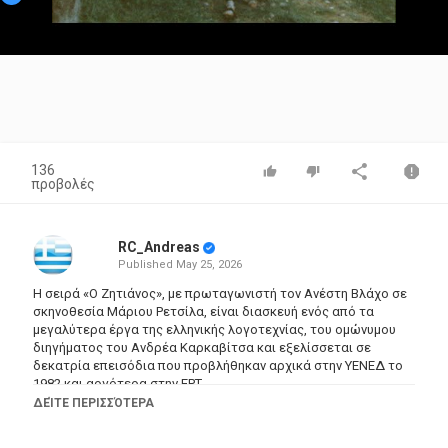
Video
136
προβολές
RC_Andreas
Published
May 25, 2026
Η σειρά «Ο Ζητιάνος», με πρωταγωνιστή τον Ανέστη Βλάχο σε
σκηνοθεσία Μάριου Ρετσίλα, είναι διασκευή ενός από τα
μεγαλύτερα έργα της ελληνικής λογοτεχνίας, του ομώνυμου
διηγήματος του Ανδρέα Καρκαβίτσα και εξελίσσεται σε
δεκατρία επεισόδια που προβλήθηκαν αρχικά στην ΥΕΝΕΔ το
1982 και αργότερα στην ΕΡΤ.
ΔΕΊΤΕ ΠΕΡΙΣΣΌΤΕΡΑ
Ο αδίστακτος επαγγελματίας επαίτης Κώστας Τζιριτής ή
Τζιριτόκωστας (Ανέστης Βλάχος) αποφασίζει να αφήσει την