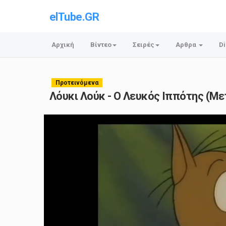
elTube.GR
Αρχική
Βίντεο
Σειρές
Αρθρα
Di
Προτεινόμενα
Λόυκι Λούκ - Ο Λευκός Ιππότης (Μ