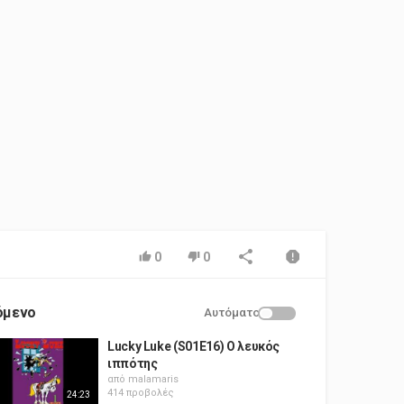
0
0
όμενο
Αυτόματο
Lucky Luke (S01E16) Ο λευκός
ιππότης
από
malamaris
414 προβολές
24:23