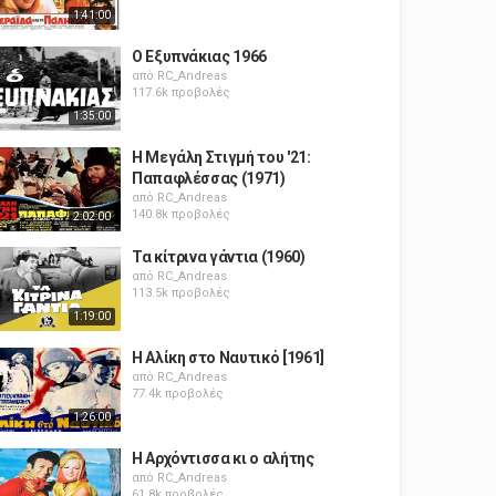
1:41:00
Ο Εξυπνάκιας 1966
από
RC_Andreas
117.6k προβολές
1:35:00
Η Μεγάλη Στιγμή του '21:
Παπαφλέσσας (1971)
από
RC_Andreas
140.8k προβολές
2:02:00
Τα κίτρινα γάντια (1960)
από
RC_Andreas
113.5k προβολές
1:19:00
Η Αλίκη στο Ναυτικό [1961]
από
RC_Andreas
77.4k προβολές
1:26:00
Η Αρχόντισσα κι ο αλήτης
από
RC_Andreas
61.8k προβολές