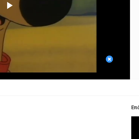
Play
Video
×
Επ