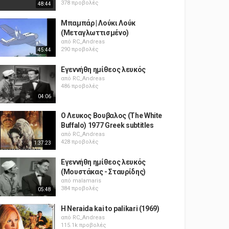
378 προβολές
48:44
Μπαμπάρ | Λούκι Λούκ
(Μεταγλωττισμένο)
από
RC_Andreas
290 προβολές
45:44
Εγεννήθη ημίθεος λευκός
από
RC_Andreas
486 προβολές
04:06
Ο Λευκος Βουβαλος (The White
Buffalo) 1977 Greek subtitles
από
RC_Andreas
428 προβολές
1:37:23
Εγεννήθη ημίθεος λευκός
(Μουστάκας - Σταυρίδης)
από
malamaris
384 προβολές
05:48
H Neraida kai to palikari (1969)
από
RC_Andreas
115.1k προβολές