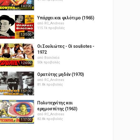
1:43:00
Υπάρχει και φιλότιμο (1965)
από
RC_Andreas
115.1k προβολές
1:30:00
Οι Σουλιώτες - Oi souliotes -
1972
από
Βασιλεία
50k προβολές
1:26:00
Ορατότης μηδέν (1970)
από
RC_Andreas
81.8k προβολές
1:57:00
Πολυτεχνίτης και
ερημοσπίτης (1963)
από
RC_Andreas
82.8k προβολές
1:17:00