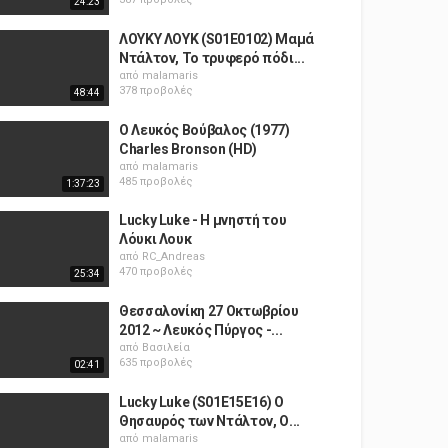
24:23
ΛΟΥΚΥ ΛΟΥΚ (S01E0102) Μαμά
Ντάλτον, Το τρυφερό πόδι...
από
malamaris
378 προβολές
48:44
Ο Λευκός Βούβαλος (1977)
Charles Bronson (HD)
από
malamaris
485 προβολές
1:37:23
Lucky Luke - Η μνηστή του
Λόυκι Λουκ
από
RC_Andreas
470 προβολές
25:34
Θεσσαλονίκη 27 Οκτωβρίου
2012 ~ Λευκός Πύργος -...
από
Βασιλεία
635 προβολές
02:41
Lucky Luke (S01E15Ε16) Ο
Θησαυρός των Ντάλτον, Ο...
από
malamaris