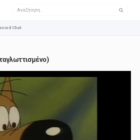
scord Chat
εταγλωττισμένο)