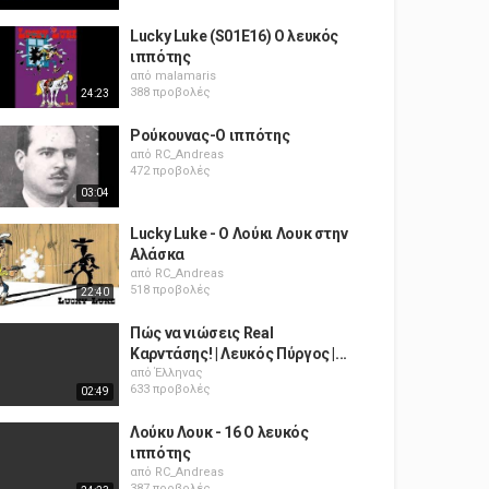
Lucky Luke (S01E16) Ο λευκός
ιππότης
από
malamaris
388 προβολές
24:23
Ρούκουνας-Ο ιππότης
από
RC_Andreas
472 προβολές
03:04
Lucky Luke - Ο Λούκι Λουκ στην
Αλάσκα
από
RC_Andreas
518 προβολές
22:40
Πώς να νιώσεις Real
Καρντάσης! | Λευκός Πύργος |...
από
Έλληνας
633 προβολές
02:49
Λούκυ Λουκ - 16 Ο λευκός
ιππότης
από
RC_Andreas
387 προβολές