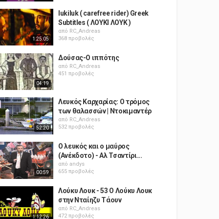
lukiluk ( carefree rider) Greek
Subtitles ( ΛΟΥΚΙ ΛΟΥΚ )
από
RC_Andreas
368 προβολές
1:25:05
Δούσας-Ο ιππότης
από
RC_Andreas
451 προβολές
04:19
Λευκός Καρχαρίας: Ο τρόμος
των θαλασσών | Ντοκιμαντέρ
από
RC_Andreas
532 προβολές
52:20
Ο λευκός και ο μαύρος
(Ανέκδοτο) - Αλ Τσαντίρι...
από
andys
655 προβολές
00:59
Λούκυ Λουκ - 53 Ο Λούκυ Λουκ
στην Νταίηζυ Τάουν
από
RC_Andreas
472 προβολές
1:12:26