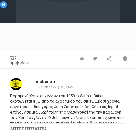
×
Video
532
προβολές
malamaris
Published
Aug 29, 2020
Παραμονή Χριστουγέννων του 1950, o Wilfred Butler
σκοτώνεται έξω από το αγροτικόo του σπίτι. Είκοσι χρόνια
αργότερα, ο δικηγόρος John Carter και η βοηθός του, Ingrid
φτάνουν σε μια μικρή πόλη της Μασαχουσέτης την παραμονή
των Χριστουγέννων. Ο John συναντιέται με κάποιους ευγενείς
της πόλης, ο Δήμαρχος μαθαίνει ότι είναι ο δικηγόρος του
Jeffrey Butler, εγγονός του Wilfred, και θέλει να πουλήσει το
ΔΕΊΤΕ ΠΕΡΙΣΣΌΤΕΡΑ
αρχοντικό για 50.000$ από το μεσημέρι της επόμενης ημέρας. Ο