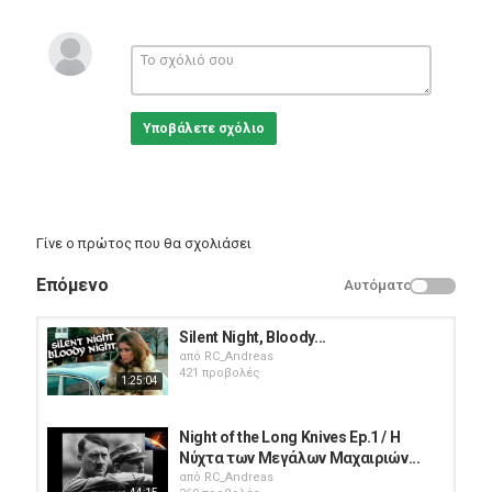
John και η Ingrid αποφασίζουν να μείνουν εκεί στο αρχοντικό
για να τελειώσουν με την με την υπόθεση κάτι που δεν θα τους
βγει σε καλό.
Director: Theodore Gershuny
Writers: Theodore Gershuny, Jeffrey Konvitz
Stars: Patrick O\'Neal, James Patterson, Mary Woronov
Υποβάλετε σχόλιο
Κατηγορίες
Eng Films
Γίνε ο πρώτος που θα σχολιάσει
Επόμενο
Αυτόματο
Silent Night, Bloody...
από
RC_Andreas
421 προβολές
1:25:04
Night of the Long Knives Ep.1 / Η
Νύχτα των Μεγάλων Μαχαιριών...
από
RC_Andreas