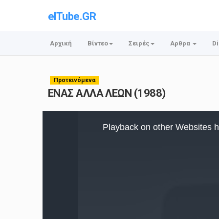
elTube.GR
Αρχική
Βίντεο
Σειρές
Αρθρα
Di
Προτεινόμενα
ΕΝΑΣ ΑΛΛΑ ΛΕΩΝ (1988)
This
is
Playback on other Websites h
a
modal
window.