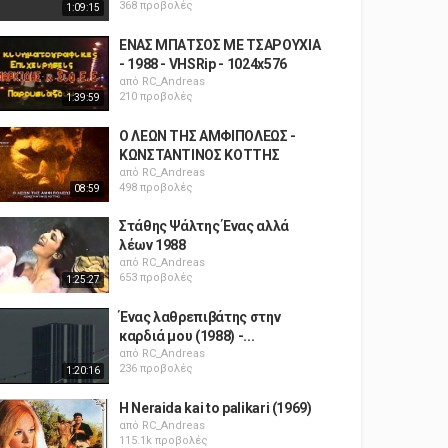
368 προβολές
1:09:15
ΕΝΑΣ ΜΠΑΤΣΟΣ ΜΕ ΤΣΑΡΟΥΧΙΑ
- 1988 - VHSRip - 1024x576
από
RC_Andreas
210 προβολές
1:39:59
Ο ΛΕΩΝ ΤΗΣ ΑΜΦΙΠΟΛΕΩΣ -
ΚΩΝΣΤΑΝΤΙΝΟΣ ΚΟΤΤΗΣ
από
RC_Andreas
498 προβολές
08:59
Στάθης Ψάλτης Ένας αλλά
λέων 1988
από
RC_Andreas
653 προβολές
1:25:27
Ένας λαθρεπιβάτης στην
καρδιά μου (1988) -...
από
RC_Andreas
236 προβολές
1:20:16
H Neraida kai to palikari (1969)
από
RC_Andreas
115.1k προβολές