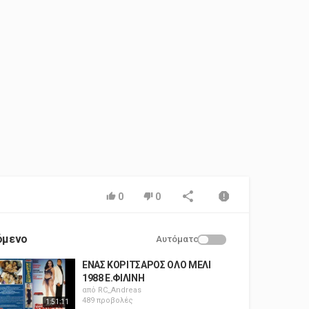
0
0
όμενο
Αυτόματο
ΕΝΑΣ ΚΟΡΙΤΣΑΡΟΣ ΟΛΟ ΜΕΛΙ
1988 Ε.ΦΙΛΙΝΗ
από
RC_Andreas
489 προβολές
1:51:11