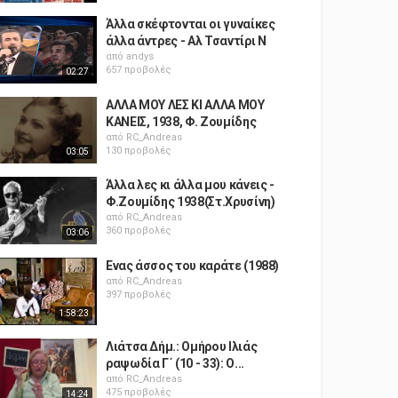
Άλλα σκέφτονται οι γυναίκες
άλλα άντρες - Αλ Τσαντίρι Ν
από
andys
657 προβολές
02:27
ΑΛΛΑ ΜΟΥ ΛΕΣ ΚΙ ΑΛΛΑ ΜΟΥ
ΚΑΝΕΙΣ, 1938, Φ. Ζουμίδης
από
RC_Andreas
130 προβολές
03:05
Άλλα λες κι άλλα μου κάνεις -
Φ.Ζουμίδης 1938(Στ.Χρυσίνη)
από
RC_Andreas
360 προβολές
03:06
Ενας άσσος του καράτε (1988)
από
RC_Andreas
397 προβολές
1:58:23
Λιάτσα Δήμ.: Ομήρου Ιλιάς
ραψωδία Γ΄ (10 - 33): Ο...
από
RC_Andreas
475 προβολές
14:24