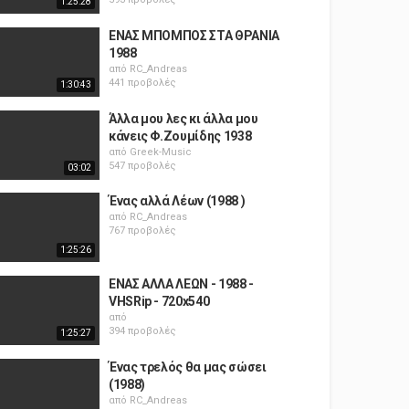
1:25:28
ΕΝΑΣ ΜΠΟΜΠΟΣ ΣΤΑ ΘΡΑΝΙΑ
1988
από
RC_Andreas
441 προβολές
1:30:43
Άλλα μου λες κι άλλα μου
κάνεις Φ.Ζουμίδης 1938
από
Greek-Music
547 προβολές
03:02
Ένας αλλά Λέων (1988 )
από
RC_Andreas
767 προβολές
1:25:26
ΕΝΑΣ ΑΛΛΑ ΛΕΩΝ - 1988 -
VHSRip - 720x540
από
394 προβολές
1:25:27
Ένας τρελός θα μας σώσει
(1988)
από
RC_Andreas