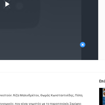
Play
Video
×
Επ
νιστούν: Λίζα Μαλινδρέτου, Θωμάς Κωνσταντινίδης, Πόπη.
τυνομικός, που είναι γνωστός με το παρατσούκλι Σερίφης.