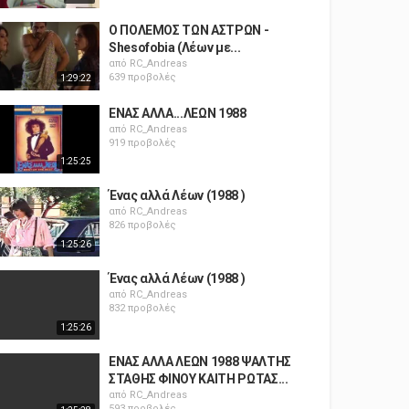
Ο ΠΟΛΕΜΟΣ ΤΩΝ ΑΣΤΡΩΝ -
Shesofobia (Λέων με...
από
RC_Andreas
639 προβολές
1:29:22
ΕΝΑΣ ΑΛΛΑ...ΛΕΩΝ 1988
από
RC_Andreas
919 προβολές
1:25:25
Ένας αλλά Λέων (1988 )
από
RC_Andreas
826 προβολές
1:25:26
Ένας αλλά Λέων (1988 )
από
RC_Andreas
832 προβολές
1:25:26
ΕΝΑΣ ΑΛΛΑ ΛΕΩΝ 1988 ΨΑΛΤΗΣ
ΣΤΑΘΗΣ ΦΙΝΟΥ ΚΑΙΤΗ ΡΩΤΑΣ...
από
RC_Andreas
593 προβολές