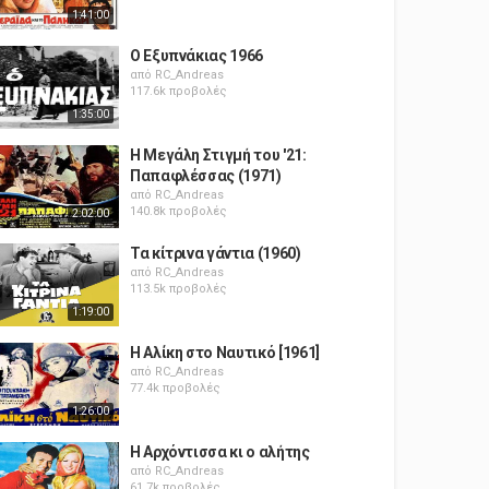
1:41:00
Ο Εξυπνάκιας 1966
από
RC_Andreas
117.6k προβολές
1:35:00
Η Μεγάλη Στιγμή του '21:
Παπαφλέσσας (1971)
από
RC_Andreas
140.8k προβολές
2:02:00
Τα κίτρινα γάντια (1960)
από
RC_Andreas
113.5k προβολές
1:19:00
Η Αλίκη στο Ναυτικό [1961]
από
RC_Andreas
77.4k προβολές
1:26:00
Η Αρχόντισσα κι ο αλήτης
από
RC_Andreas
61.7k προβολές