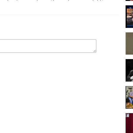
3 Ο Στάθης, ένας τίμιος και εργατικός νέος, δεν ανέχεται.