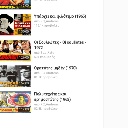
1:43:00
Υπάρχει και φιλότιμο (1965)
από
RC_Andreas
115.1k προβολές
1:30:00
Οι Σουλιώτες - Oi souliotes -
1972
από
Βασιλεία
50k προβολές
1:26:00
Ορατότης μηδέν (1970)
από
RC_Andreas
81.7k προβολές
1:57:00
Πολυτεχνίτης και
ερημοσπίτης (1963)
από
RC_Andreas
82.8k προβολές
1:17:00