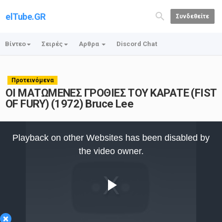
elTube.GR
Συνδεθείτε
Βίντεο
Σειρές
Αρθρα
Discord Chat
Προτεινόμενα
ΟΙ ΜΑΤΩΜΕΝΕΣ ΓΡΟΘΙΕΣ ΤΟΥ ΚΑΡΑΤΕ (FIST
OF FURY) (1972) Bruce Lee
This
is
Playback on other Websites has been disabled by
a
modal
the video owner.
window.
Play
×