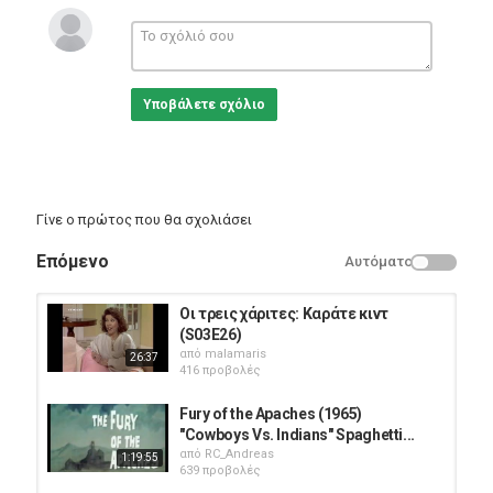
προκαλούν τους μαθητές του θανόντα δασκάλου και τον ίδιο
τον Τσεν Ζεν.
Σκηνοθεσία: Wei Lo
Σενάριο: Wei Lo
Ηθοποιοί: Bruce Lee | Nora Miao | James Tien | Maria Yi | Robert
Υποβάλετε σχόλιο
Baker
Κατηγορίες
Eng Films
Γίνε ο πρώτος που θα σχολιάσει
Επόμενο
Αυτόματο
Οι τρεις χάριτες: Καράτε κιντ
(S03E26)
από
malamaris
26:37
416 προβολές
Fury of the Apaches (1965)
"Cowboys Vs. Indians" Spaghetti...
από
RC_Andreas
1:19:55
639 προβολές