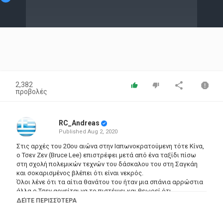
Video
2,382
προβολές
RC_Andreas
Published
Aug 2, 2020
Στις αρχές του 20ου αιώνα στην Ιαπωνοκρατούμενη τότε Κίνα,
ο Τσεν Ζεν (Bruce Lee) επιστρέφει μετά από ένα ταξίδι πίσω
στη σχολή πολεμικών τεχνών του δάσκαλου του στη Σαγκάη
και σοκαρισμένος βλέπει ότι είναι νεκρός.
Όλοι λένε ότι τα αίτια θανάτου του ήταν μια σπάνια αρρώστια
άλλα ο Τσεν αρνείται να το πιστέψει και θεωρεί ότι
δολοφονήθηκε.
ΔΕΊΤΕ ΠΕΡΙΣΣΌΤΕΡΑ
Κατά τη διάρκεια της κηδείας παρουσιάζονται κάποιοι
Ιάπωνες από αντίπαλη σχολή πολεμικών τεχνών οι οποίοι