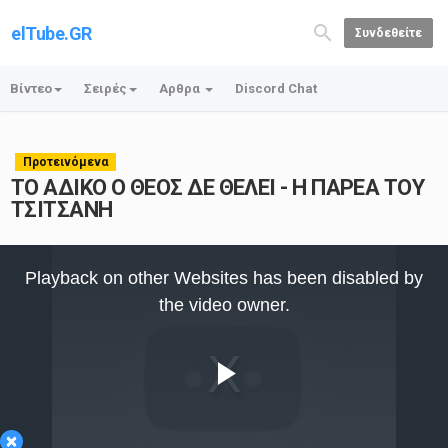
elTube.GR
Συνδεθείτε
Βίντεο
Σειρές
Αρθρα
Discord Chat
Προτεινόμενα
ΤΟ ΑΔΙΚΟ Ο ΘΕΟΣ ΔΕ ΘΕΛΕΙ - Η ΠΑΡΕΑ ΤΟΥ
ΤΣΙΤΣΑΝΗ
This
is
Playback on other Websites has been disabled by
a
modal
the video owner.
window.
Play
×