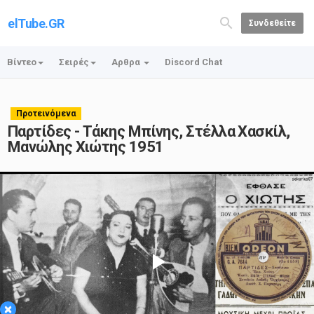
elTube.GR
Συνδεθείτε
Βίντεο
Σειρές
Αρθρα
Discord Chat
Προτεινόμενα
Παρτίδες - Τάκης Μπίνης, Στέλλα Χασκίλ,
Μανώλης Χιώτης 1951
Play
×