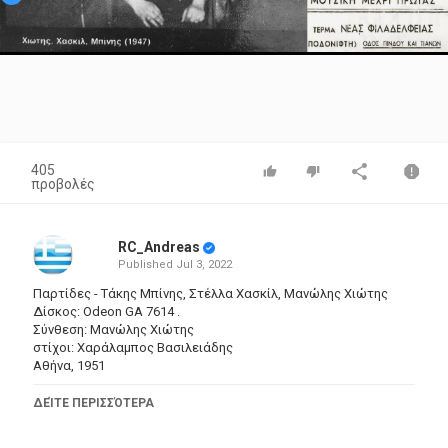
Video
405
προβολές
RC_Andreas
Published
Jul 3, 2022
Παρτίδες - Τάκης Μπίνης, Στέλλα Χασκίλ, Μανώλης Χιώτης
Δίσκος: Odeon GA 7614 .
Σύνθεση: Μανώλης Χιώτης
στίχοι: Χαράλαμπος Βασιλειάδης
Αθήνα, 1951
ΔΕΊΤΕ ΠΕΡΙΣΣΌΤΕΡΑ
διεύθυνση ορχήστρας: Σπύρος Περιστέρης
μπουζούκι: Μανώλης Χιώτης