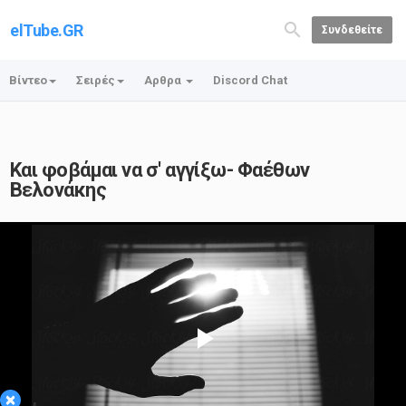
elTube.GR
Συνδεθείτε
Βίντεο
Σειρές
Αρθρα
Discord Chat
Και φοβάμαι να σ' αγγίξω- Φαέθων
Βελονάκης
Play
×