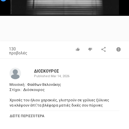
Video
130
προβολές
ΔΙΟΣΚΟΥΡΟΣ
Published
Mar 14, 2026
Μουσική : Φαέθων Βελονάκης
Στίχοι : Διόσκουρος
Χρυσές του ήλιου χαρακιές, γλιστρούν σε γρίλιες ξύλινες
να κλέψουν ἀπ\'τα βλέφαρα ματιές δικές σου πύρινες
Ἥλιε πατέρα και ἀδερφέ, ψηλό του κόσμου μάτι
ΔΕΊΤΕ ΠΕΡΙΣΣΌΤΕΡΑ
μη μου την πάρεις μακριά στο πρωινό γινάτι