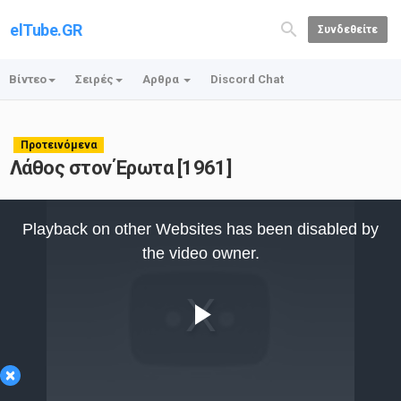
elTube.GR
Συνδεθείτε
Βίντεο
Σειρές
Αρθρα
Discord Chat
Προτεινόμενα
Λάθος στον Έρωτα [1961]
This
is
Playback on other Websites has been disabled by
a
modal
the video owner.
window.
Play
×