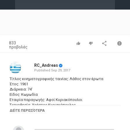
Video
833
προβολές
RC_Andreas
Published
Sep 29, 2017
Τίτλος κινηματογραφικής ταινίας: Λάθος στον έρωτα
Έτος: 1961
Διάρκεια: 74′
Είδος: Κωμωδία
Εταιρία παραγωγής: Αφοί Κυριακόπουλοι
Σκηνοθεσία: Χρήστος Κυριακόπουλος
Σενάριο: Γιάννης Μαρής
ΔΕΊΤΕ ΠΕΡΙΣΣΌΤΕΡΑ
Φωτογραφία: Δήμος Σακελλαρίου, Τάκης Καλαντζής
Ηθοποιοί: Χριστίνα Σύλβα, Λάμπρος Κωνσταντάρας (I),