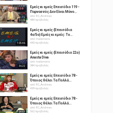
Εμείς κι εμείς Επεισόδιο 119 -
Παρνασσός Δεν Είναι Μόνο...
από
RC_Andreas
484 προβολές
30:03
Εμείς κι εμείς (Επεισόδια
4ο/5ο) Εμείς κι εμείς: Το...
από
malamaris
440 προβολές
1:05:46
Εμείς κι εμείς (Επεισόδιo 22o)
Anasta Diva
από
malamaris
384 προβολές
36:22
Εμείς κι εμείς Επεισόδιο 78 -
Όποιος Θέλει Τα Πολλά...
από
RC_Andreas
499 προβολές
24:57
Εμείς κι εμείς Επεισόδιο 78 -
Όποιος Θέλει Τα Πολλά...
από
RC_Andreas
562 προβολές
24:57