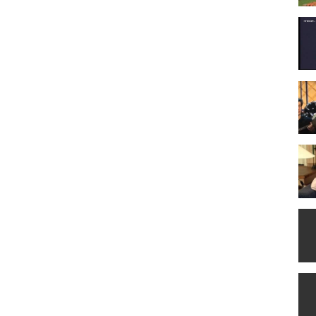
δου (Παρθένα) , Βασίλης Κούκουρας (Βασίλης) , Γιώργος
ία Κανελλοπούλου (Αντωνία) , Σμαράγδα Διαμαντίδου (Σμαράγδα
ος Παύλου
 Μετς ζουν, ο Στέλιος, ο φοβερός ηλεκτρολόγος αυτοκινήτων που
 καθηγήτρια φιλόλογο. Στον επάνω όροφο ζει η Σμαράγδα, ιατρική
ωνία, ιδιαιτέρα γραμματέα και γεροντοκόρη. Ο Βασίλης, νέος
εργος και ωραίος που συζεί με την Σμαράγδα. Μαζί τους, χωρίς
αρξη που εργάζεται στις Δημόσιες Σχέσεις μεγάλης
πος, sex maniac, πλην όμως looser από γεννησιμιού του, που
ρέας πολύ αγαπημένης που ξέρει πολύ καλά ότι ακόμα κι όταν
 ουδενί.
 2006 (Mega) , 2007 (Mega) , 2008 (Mega) , 2012 (Mega Κύπρου) ,