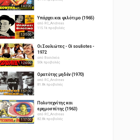
1:43:00
Υπάρχει και φιλότιμο (1965)
από
RC_Andreas
115.1k προβολές
1:30:00
Οι Σουλιώτες - Oi souliotes -
1972
από
Βασιλεία
50k προβολές
1:26:00
Ορατότης μηδέν (1970)
από
RC_Andreas
81.8k προβολές
1:57:00
Πολυτεχνίτης και
ερημοσπίτης (1963)
από
RC_Andreas
82.8k προβολές
1:17:00