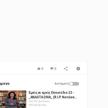
0
0
όμενο
Αυτόματο
Εμείς κι εμείς Επεισόδιο 22 -
_ANASTA DIVA_ (R.I.P. Νατάσα...
από
RC_Andreas
430 προβολές
25:21