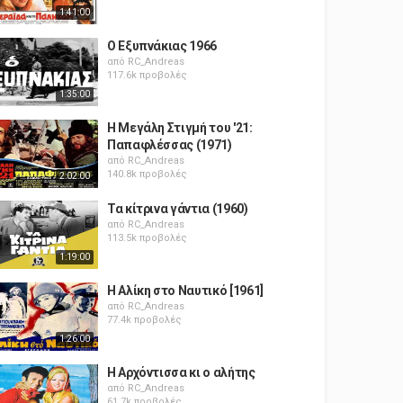
1:41:00
Ο Εξυπνάκιας 1966
από
RC_Andreas
117.6k προβολές
1:35:00
Η Μεγάλη Στιγμή του '21:
Παπαφλέσσας (1971)
από
RC_Andreas
140.8k προβολές
2:02:00
Τα κίτρινα γάντια (1960)
από
RC_Andreas
113.5k προβολές
1:19:00
Η Αλίκη στο Ναυτικό [1961]
από
RC_Andreas
77.4k προβολές
1:26:00
Η Αρχόντισσα κι ο αλήτης
από
RC_Andreas
61.7k προβολές