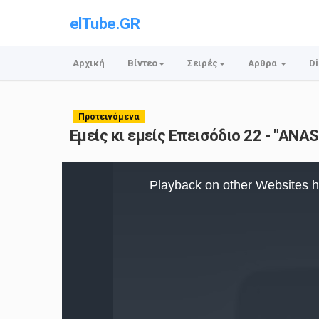
elTube.GR
Αρχική
Βίντεο
Σειρές
Αρθρα
Di
Προτεινόμενα
Εμείς κι εμείς Επεισόδιο 22 - "ANAS
This
is
Playback on other Websites h
a
modal
window.