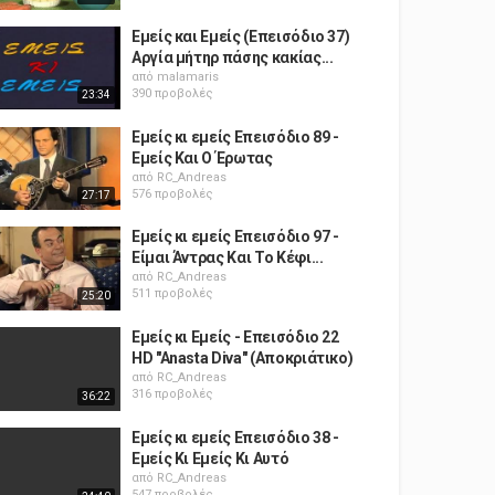
Εμείς και Εμείς (Επεισόδιο 37)
Αργία μήτηρ πάσης κακίας...
από
malamaris
390 προβολές
23:34
Εμείς κι εμείς Επεισόδιο 89 -
Εμείς Και Ο Έρωτας
από
RC_Andreas
576 προβολές
27:17
Εμείς κι εμείς Επεισόδιο 97 -
Είμαι Άντρας Και Το Κέφι...
από
RC_Andreas
511 προβολές
25:20
Εμείς κι Εμείς - Επεισόδιο 22
HD "Anasta Diva" (Αποκριάτικο)
από
RC_Andreas
316 προβολές
36:22
Εμείς κι εμείς Επεισόδιο 38 -
Εμείς Κι Εμείς Κι Αυτό
από
RC_Andreas
547 προβολές