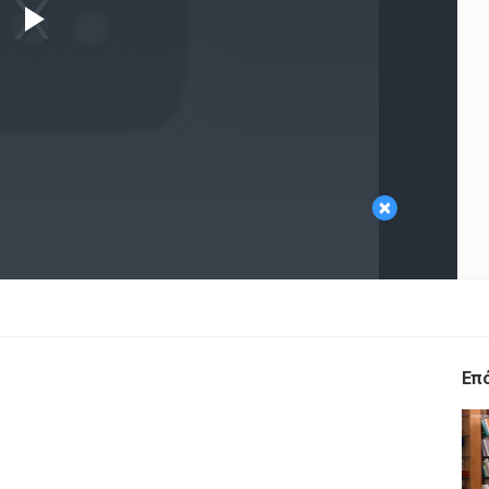
Play
Video
×
Επ