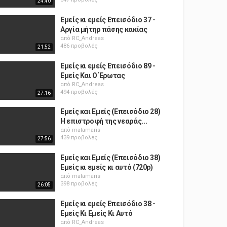
24:40
Εμείς κι εμείς Επεισόδιο 37 -
Αργία μήτηρ πάσης κακίας
από
RC_Andreas
486 προβολές
21:52
Εμείς κι εμείς Επεισόδιο 89 -
Εμείς Και Ο Έρωτας
από
RC_Andreas
494 προβολές
27:16
Εμείς και Εμείς (Επεισόδιο 28)
Η επιστροφή της νεαράς...
από
malamaris
439 προβολές
27:56
Εμείς και Εμείς (Επεισόδιο 38)
Εμείς κι εμείς κι αυτό (720p)
από
malamaris
398 προβολές
26:05
Εμείς κι εμείς Επεισόδιο 38 -
Εμείς Κι Εμείς Κι Αυτό
από
RC_Andreas