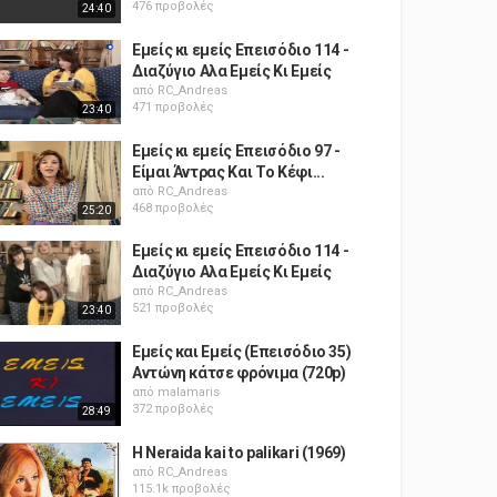
476 προβολές
24:40
Εμείς κι εμείς Επεισόδιο 114 -
Διαζύγιο Αλα Εμείς Κι Εμείς
από
RC_Andreas
471 προβολές
23:40
Εμείς κι εμείς Επεισόδιο 97 -
Είμαι Άντρας Και Το Κέφι...
από
RC_Andreas
468 προβολές
25:20
Εμείς κι εμείς Επεισόδιο 114 -
Διαζύγιο Αλα Εμείς Κι Εμείς
από
RC_Andreas
521 προβολές
23:40
Εμείς και Εμείς (Επεισόδιο 35)
Αντώνη κάτσε φρόνιμα (720p)
από
malamaris
372 προβολές
28:49
H Neraida kai to palikari (1969)
από
RC_Andreas
115.1k προβολές