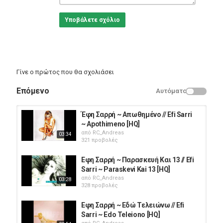
Υποβάλετε σχόλιο
Γίνε ο πρώτος που θα σχολιάσει
Επόμενο
Αυτόματο
Έφη Σαρρή ~ Απωθημένο // Efi Sarri
~ Apothimeno [HQ]
από
RC_Andreas
03:34
321 προβολές
Εφη Σαρρή ~ Παρασκευή Και 13 // Efi
Sarri ~ Paraskevi Kai 13 [HQ]
από
RC_Andreas
03:28
328 προβολές
Εφη Σαρρή ~ Εδώ Τελειώνω // Efi
Sarri ~ Edo Teleiono [HQ]