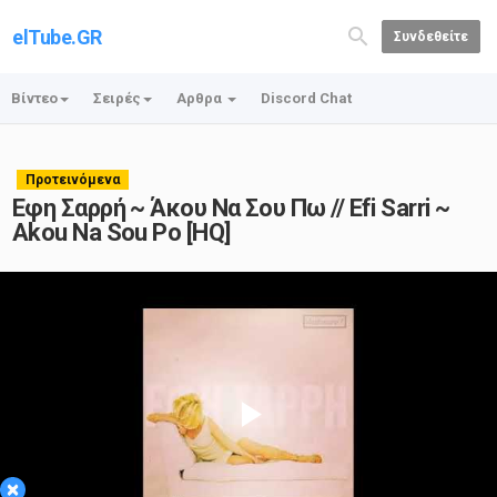
elTube.GR
Συνδεθείτε
Βίντεο
Σειρές
Αρθρα
Discord Chat
Προτεινόμενα
Εφη Σαρρή ~ Άκου Να Σου Πω // Efi Sarri ~
Akou Na Sou Po [HQ]
Play
×