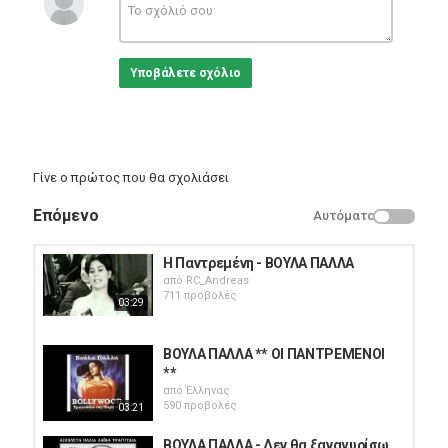
Υποβάλετε σχόλιο
Γίνε ο πρώτος που θα σχολιάσει
Επόμενο
Αυτόματο
Η Παντρεμένη - ΒΟΥΛΑ ΠΑΛΛΑ
από
RC_Andreas
711 προβολές
03:29
ΒΟΥΛΑ ΠΑΛΛΑ ** ΟΙ ΠΑΝΤΡΕΜΕΝΟΙ
**
από
Έλληνας
590 προβολές
03:21
ΒΟΥΛΑ ΠΑΛΛΑ - Δεν θα ξαναγυρίσω