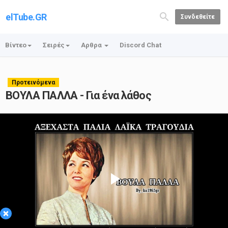
elTube.GR
Συνδεθείτε
Βίντεο
Σειρές
Αρθρα
Discord Chat
Προτεινόμενα
ΒΟΥΛΑ ΠΑΛΛΑ - Για ένα λάθος
Play
×