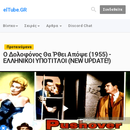
elTube.GR
Συνδεθείτε
Βίντεο
Σειρές
Αρθρα
Discord Chat
Προτεινόμενα
Ο Δολοφόνος Θα ’Ρθει Απόψε (1955) -
ΕΛΛΗΝΙΚΟΙ ΥΠΟΤΙΤΛΟΙ (NEW UPDATE!)
Play
×