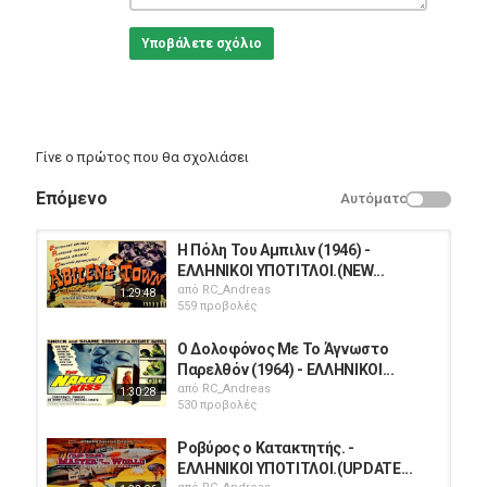
Υποβάλετε σχόλιο
Γίνε ο πρώτος που θα σχολιάσει
Επόμενο
Αυτόματο
Η Πόλη Του Αμπιλιν (1946) -
ΕΛΛΗΝΙΚΟΙ ΥΠΟΤΙΤΛΟΙ.(NEW...
από
RC_Andreas
1:29:48
559 προβολές
Ο Δολοφόνος Με Το Άγνωστο
Παρελθόν (1964) - ΕΛΛΗΝΙΚΟΙ...
από
RC_Andreas
1:30:28
530 προβολές
Ροβύρος ο Κατακτητής. -
ΕΛΛΗΝΙΚΟΙ ΥΠΟΤΙΤΛΟΙ.(UPDATE...