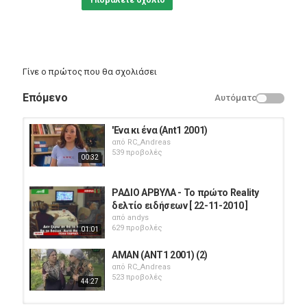
Υποβάλετε σχόλιο
Γίνε ο πρώτος που θα σχολιάσει
Επόμενο
Αυτόματο
'Ενα κι ένα (Ant1 2001)
από
RC_Andreas
539 προβολές
00:32
ΡΑΔΙΟ ΑΡΒΥΛΑ - Το πρώτο Reality
δελτίο ειδήσεων [ 22-11-2010 ]
από
andys
629 προβολές
01:01
ΑΜΑΝ (ANT1 2001) (2)
από
RC_Andreas
523 προβολές
44:27