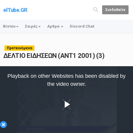
elTube.GR
Συνδεθείτε
Βίντεο
Σειρές
Αρθρα
Discord Chat
Προτεινόμενα
ΔΕΛΤΙΟ ΕΙΔΗΣΕΩΝ (ANT1 2001) (3)
This
is
Playback on other Websites has been disabled by
a
modal
the video owner.
window.
Play
×