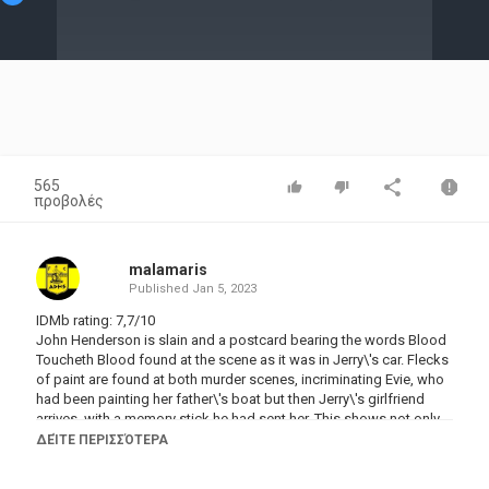
Video
565
προβολές
malamaris
Published
Jan 5, 2023
IDMb rating: 7,7/10
John Henderson is slain and a postcard bearing the words Blood
Toucheth Blood found at the scene as it was in Jerry\'s car. Flecks
of paint are found at both murder scenes, incriminating Evie, who
had been painting her father\'s boat but then Jerry\'s girlfriend
arrives, with a memory stick he had sent her. This shows not only
that Storme Gas were into bribery but that Henderson was having
ΔΕΊΤΕ ΠΕΡΙΣΣΌΤΕΡΑ
an affair with Andy Belshaw\'s wife, making a crime of passion
now a motive. Evie becomes more and more under suspicion