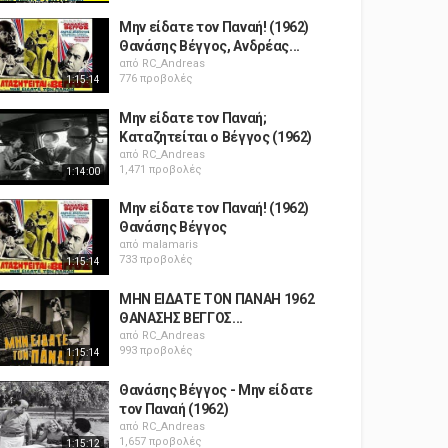
Μην είδατε τον Παναή! (1962)
Θανάσης Βέγγος, Ανδρέας...
από
RC_Andreas
776 προβολές
1:15:14
Μην είδατε τον Παναή;
Καταζητείται ο Βέγγος (1962)
από
RC_Andreas
1,471 προβολές
1:14:00
Μην είδατε τον Παναή! (1962)
Θανάσης Βέγγος
από
malamaris
733 προβολές
1:15:14
ΜΗΝ ΕΙΔΑΤΕ ΤΟΝ ΠΑΝΑΗ 1962
ΘΑΝΑΣΗΣ ΒΕΓΓΟΣ...
από
RC_Andreas
993 προβολές
1:15:14
Θανάσης Βέγγος - Μην είδατε
τον Παναή (1962)
από
RC_Andreas
1,657 προβολές
1:15:12