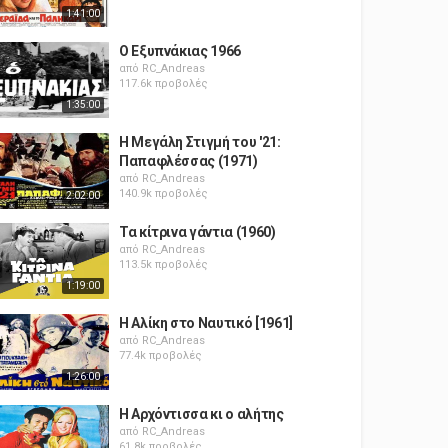
1:41:00
Ο Εξυπνάκιας 1966
από
RC_Andreas
117.6k προβολές
1:35:00
Η Μεγάλη Στιγμή του '21:
Παπαφλέσσας (1971)
από
RC_Andreas
140.9k προβολές
2:02:00
Τα κίτρινα γάντια (1960)
από
RC_Andreas
113.5k προβολές
1:19:00
Η Αλίκη στο Ναυτικό [1961]
από
RC_Andreas
77.4k προβολές
1:26:00
Η Αρχόντισσα κι ο αλήτης
από
RC_Andreas
61.8k προβολές