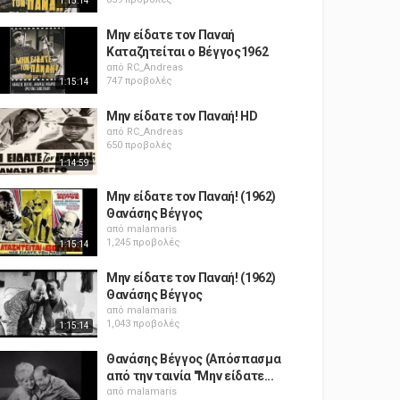
1:15:14
Μην είδατε τον Παναή
Καταζητείται ο Βέγγος1962
από
RC_Andreas
747 προβολές
1:15:14
Μην είδατε τον Παναή! HD
από
RC_Andreas
650 προβολές
1:14:59
Μην είδατε τον Παναή! (1962)
Θανάσης Βέγγος
από
malamaris
1,245 προβολές
1:15:14
Μην είδατε τον Παναή! (1962)
Θανάσης Βέγγος
από
malamaris
1,043 προβολές
1:15:14
Θανάσης Βέγγος (Απόσπασμα
από την ταινία "Μην είδατε...
από
malamaris