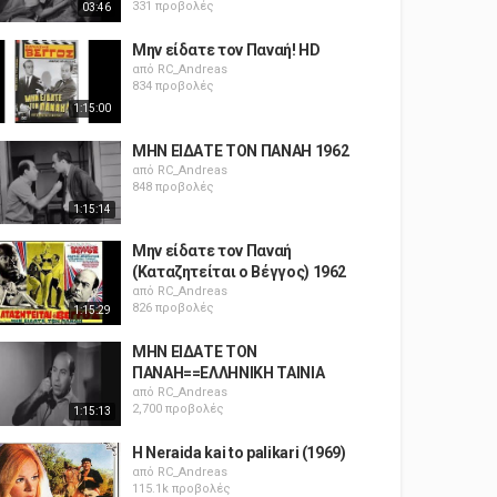
331 προβολές
03:46
Μην είδατε τον Παναή! HD
από
RC_Andreas
834 προβολές
1:15:00
ΜΗΝ ΕΙΔΑΤΕ ΤΟΝ ΠΑΝΑΗ 1962
από
RC_Andreas
848 προβολές
1:15:14
Μην είδατε τον Παναή
(Καταζητείται ο Βέγγος) 1962
από
RC_Andreas
826 προβολές
1:15:29
ΜΗΝ ΕΙΔΑΤΕ ΤΟΝ
ΠΑΝΑΗ==ΕΛΛΗΝΙΚΗ ΤΑΙΝΙΑ
από
RC_Andreas
2,700 προβολές
1:15:13
H Neraida kai to palikari (1969)
από
RC_Andreas
115.1k προβολές