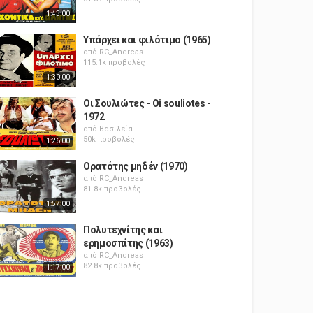
1:43:00
Υπάρχει και φιλότιμο (1965)
από
RC_Andreas
115.1k προβολές
1:30:00
Οι Σουλιώτες - Oi souliotes -
1972
από
Βασιλεία
50k προβολές
1:26:00
Ορατότης μηδέν (1970)
από
RC_Andreas
81.8k προβολές
1:57:00
Πολυτεχνίτης και
ερημοσπίτης (1963)
από
RC_Andreas
82.8k προβολές
1:17:00