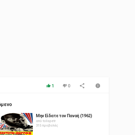
1
0
όμενο
Μην Είδατε τον Παναή (1962)
από
tolispetr
315 προβολές