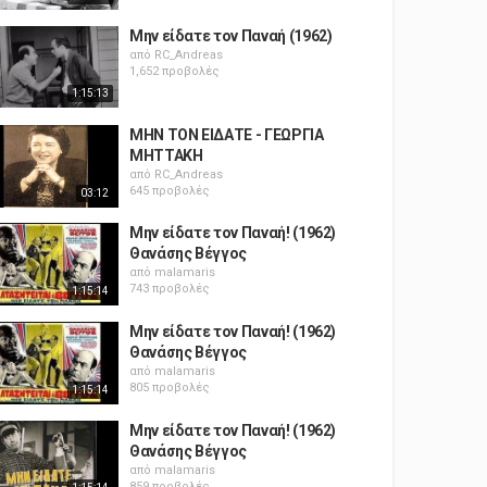
Μην είδατε τον Παναή (1962)
από
RC_Andreas
1,652 προβολές
1:15:13
ΜΗΝ ΤΟΝ ΕΙΔΑΤΕ - ΓΕΩΡΓΙΑ
ΜΗΤΤΑΚΗ
από
RC_Andreas
645 προβολές
03:12
Μην είδατε τον Παναή! (1962)
Θανάσης Βέγγος
από
malamaris
743 προβολές
1:15:14
Μην είδατε τον Παναή! (1962)
Θανάσης Βέγγος
από
malamaris
805 προβολές
1:15:14
Μην είδατε τον Παναή! (1962)
Θανάσης Βέγγος
από
malamaris
859 προβολές