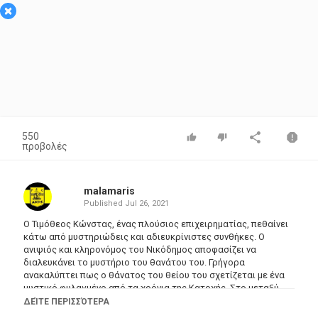
×
550
προβολές
malamaris
Published
Jul 26, 2021
Ο Τιμόθεος Κώνστας, ένας πλούσιος επιχειρηματίας, πεθαίνει
κάτω από μυστηριώδεις και αδιευκρίνιστες συνθήκες. Ο
ανιψιός και κληρονόμος του Νικόδημος αποφασίζει να
διαλευκάνει το μυστήριο του θανάτου του. Γρήγορα
ανακαλύπτει πως ο θάνατος του θείου του σχετίζεται με ένα
μυστικό φυλαγμένο από τα χρόνια της Κατοχής. Στο μεταξύ
όμως ο Νικόδημος ερωτεύεται την όμορφη και μυστηριώδη
ΔΕΊΤΕ ΠΕΡΙΣΣΌΤΕΡΑ
Μάγδα, χήρα του θείου του. Το μυστήριο που περιβάλλει το