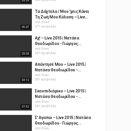
03:35
Τα Δάχτυλα / Μου 'χεις Κάνει
Τη Ζωή Μου Κόλαση – Live...
από
Enas
571 προβολές
05:07
Αχ! – Live 2015 | Νατάσα
Θεοδωρίδου - Γιώργος...
από
Enas
557 προβολές
03:03
Απάντησέ Μου – Live 2015 |
Νατάσα Θεοδωρίδου -...
από
Enas
501 προβολές
03:12
Σκουπιδιάρικο – Live 2015 |
Νατάσα Θεοδωρίδου -...
από
Enas
541 προβολές
01:52
Σ' Αγαπώ – Live 2015 | Νατάσα
Θεοδωρίδου - Γιώργος...
από
Enas