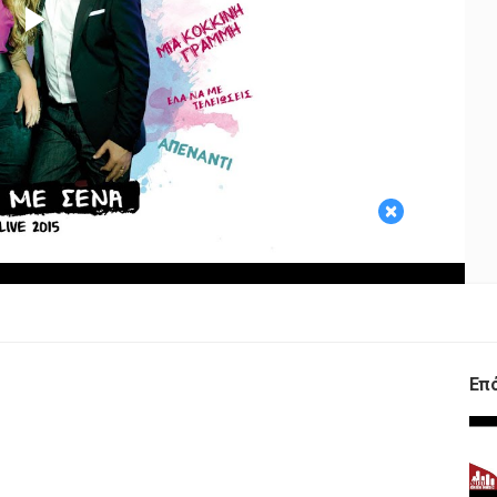
Play
Video
×
Επ