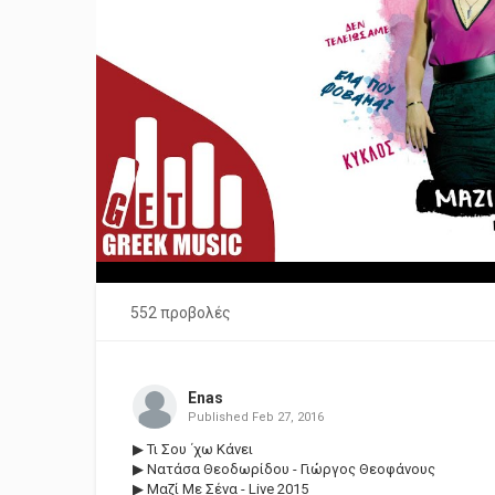
552 προβολές
Enas
Published
Feb 27, 2016
▶ Τι Σου ΄χω Κάνει
▶ Νατάσα Θεοδωρίδου - Γιώργος Θεοφάνους
▶ Μαζί Με Σένα - Live 2015