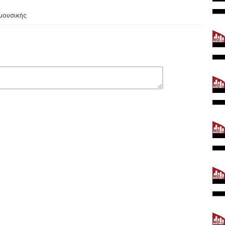
 μουσικής
ou
doridou
u
oridou
dou
u
ou
/youtu.be/vG1P5pjEidg