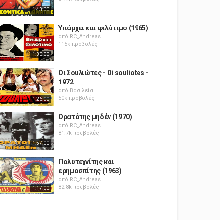
1:43:00
Υπάρχει και φιλότιμο (1965)
από
RC_Andreas
115k προβολές
1:30:00
Οι Σουλιώτες - Oi souliotes -
1972
από
Βασιλεία
50k προβολές
1:26:00
Ορατότης μηδέν (1970)
από
RC_Andreas
81.7k προβολές
1:57:00
Πολυτεχνίτης και
ερημοσπίτης (1963)
από
RC_Andreas
82.8k προβολές
1:17:00