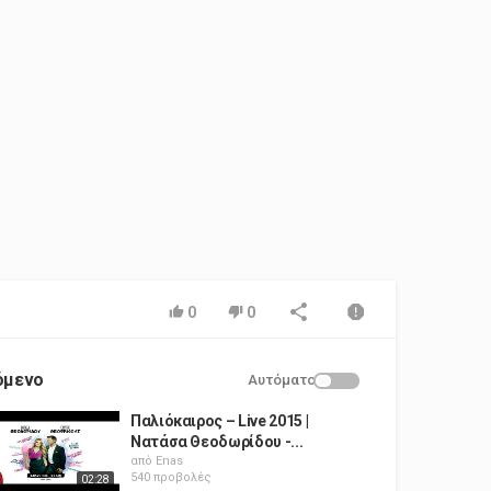
0
0
όμενο
Αυτόματο
Παλιόκαιρος – Live 2015 |
Νατάσα Θεοδωρίδου -...
από
Enas
540 προβολές
02:28