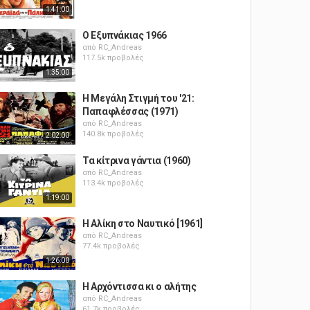
1:41:00
Ο Εξυπνάκιας 1966
από
RC_Andreas
117.5k προβολές
1:35:00
Η Μεγάλη Στιγμή του '21:
Παπαφλέσσας (1971)
από
RC_Andreas
140.8k προβολές
2:02:00
Τα κίτρινα γάντια (1960)
από
RC_Andreas
113.4k προβολές
1:19:00
Η Αλίκη στο Ναυτικό [1961]
από
RC_Andreas
77.4k προβολές
1:26:00
Η Αρχόντισσα κι ο αλήτης
από
RC_Andreas
61.7k προβολές