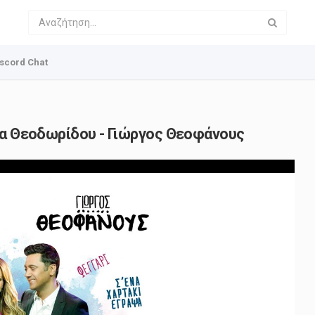
scord Chat
άσα Θεοδωρίδου - Γιώργος Θεοφάνους