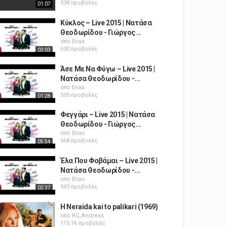
538 προβολές
01:07
Κύκλος – Live 2015 | Νατάσα
Θεοδωρίδου - Γιώργος...
από
Enas
630 προβολές
03:03
Άσε Με Να Φύγω – Live 2015 |
Νατάσα Θεοδωρίδου -...
από
Enas
535 προβολές
01:28
Φεγγάρι – Live 2015 | Νατάσα
Θεοδωρίδου - Γιώργος...
από
Enas
568 προβολές
05:54
Έλα Που Φοβάμαι – Live 2015 |
Νατάσα Θεοδωρίδου -...
από
Enas
543 προβολές
02:37
H Neraida kai to palikari (1969)
από
RC_Andreas
115.1k προβολές