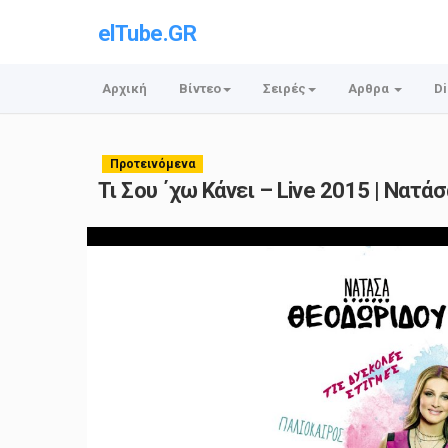
elTube.GR
Αρχική
Βίντεο
Σειρές
Αρθρα
Di
Προτεινόμενα
Τι Σου ΄χω Κάνει – Live 2015 | Νατ