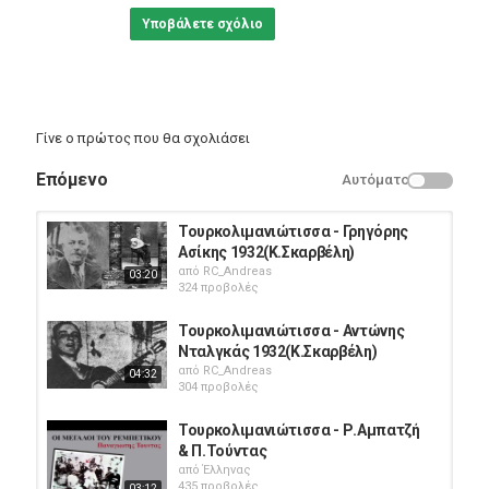
Υποβάλετε σχόλιο
Γίνε ο πρώτος που θα σχολιάσει
Επόμενο
Αυτόματο
Τουρκολιμανιώτισσα - Γρηγόρης
Ασίκης 1932(Κ.Σκαρβέλη)
από
RC_Andreas
03:20
324 προβολές
Τουρκολιμανιώτισσα - Αντώνης
Νταλγκάς 1932(Κ.Σκαρβέλη)
από
RC_Andreas
04:32
304 προβολές
Τουρκολιμανιώτισσα - Ρ.Αμπατζή
& Π.Τούντας
από
Έλληνας
435 προβολές
03:12