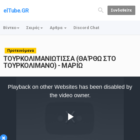
elTube.GR
Συνδεθείτε
Βίντεο
Σειρές
Αρθρα
Discord Chat
Προτεινόμενα
ΤΟΥΡΚΟΛΙΜΑΝΙΩΤΙΣΣΑ (ΘΑ'ΡΘΩ ΣΤΟ
ΤΟΥΡΚΟΛΙΜΑΝΟ) - ΜΑΡΙΩ
This
is
Playback on other Websites has been disabled by
a
modal
the video owner.
window.
Play
×