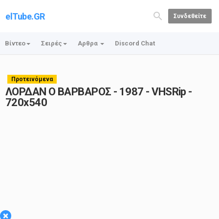
elTube.GR
Συνδεθείτε
Βίντεο
Σειρές
Αρθρα
Discord Chat
Προτεινόμενα
ΛΟΡΔΑΝ Ο ΒΑΡΒΑΡΟΣ - 1987 - VHSRip -
720x540
×