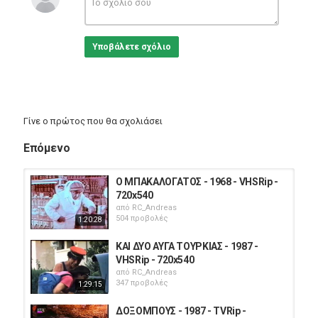
Υποβάλετε σχόλιο
Γίνε ο πρώτος που θα σχολιάσει
Επόμενο
Ο ΜΠΑΚΑΛΟΓΑΤΟΣ - 1968 - VHSRip -
720x540
από
RC_Andreas
504 προβολές
1:20:28
ΚΑΙ ΔΥΟ ΑΥΓΑ ΤΟΥΡΚΙΑΣ - 1987 -
VHSRip - 720x540
από
RC_Andreas
347 προβολές
1:29:15
ΔΟΞΟΜΠΟΥΣ - 1987 - TVRip -