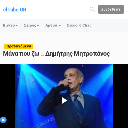
elTube.GR
Συνδεθείτε
Βίντεο
Σειρές
Αρθρα
Discord Chat
Προτεινόμενα
Μάνα που ζω _ Δημήτρης Μητροπάνος
Play
×