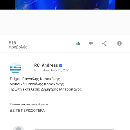
Video
518
προβολές
RC_Andreas
Published
Feb 23, 2021
Στίχοι: Βαγγέλης Κορακάκης
Μουσική: Βαγγέλης Κορακάκης
Πρώτη εκτέλεση: Δημήτρης Μητροπάνος
Έτυχε να με γεννήσεις
και ζωή να μου χαρίσεις
ΔΕΊΤΕ ΠΕΡΙΣΣΌΤΕΡΑ
στον πιο δύσκολο καιρό
μάνα πού ζω