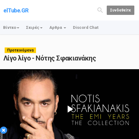
elTube.GR
Συνδεθείτε
Βίντεο
Σειρές
Αρθρα
Discord Chat
Προτεινόμενα
Λίγο λίγο - Νότης Σφακιανάκης
Play
×