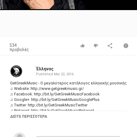
Video
534
προβολές
Έλληνας
Published
Mar 22, 2016
GetGreekMusic - Ο μεγαλύτερος κατάλογος ελληνικής μουσικής
♫ Website:
http://www.getgreekmusic.gr/
♫ Facebook:
http://bit.ly/GetGreekMusicFacebook
♫ Google+:
http://bit.ly/GetGreekMusicGooglePlus
♫ Twitter:
http://bit.ly/GetGreekMusicTwitter
♫ Pinterest:
http://bit.ly/GetGreekMusicPinterest
♫ Tumblr:
http://bit.ly/GetGreekMusicTumblr
ΔΕΊΤΕ ΠΕΡΙΣΣΌΤΕΡΑ
▶ iTunes:
http://bit.ly/NotisSfakianakis-TheEmiYears