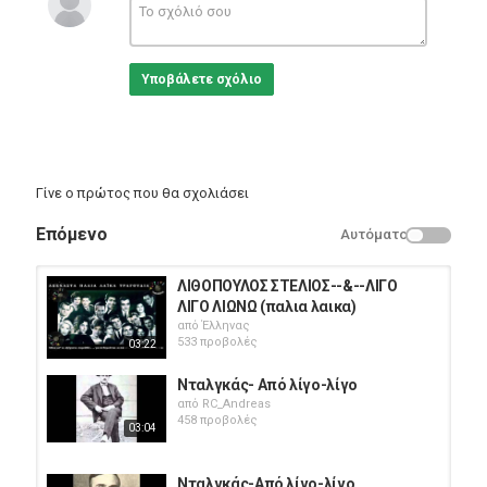
Νότης Σφακιανάκης - Λίγο λίγο
Δίσκος: Νότης Σφακιανάκης - The EMI Years, The Collection (EMI
Music Greece)
Υποβάλετε σχόλιο
Κατηγορίες
Greek Music
Γίνε ο πρώτος που θα σχολιάσει
Επόμενο
Αυτόματο
ΛΙΘΟΠΟΥΛΟΣ ΣΤΕΛΙΟΣ--&--ΛΙΓΟ
ΛΙΓΟ ΛΙΩΝΩ (παλια λαικα)
από
Έλληνας
533 προβολές
03:22
Νταλγκάς- Από λίγο-λίγο
από
RC_Andreas
458 προβολές
03:04
Νταλγκάς-Από λίγο-λίγο