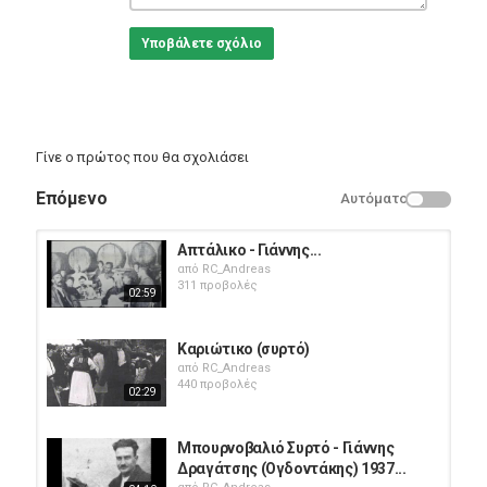
Υποβάλετε σχόλιο
Γίνε ο πρώτος που θα σχολιάσει
Επόμενο
Αυτόματο
Απτάλικο - Γιάννης...
από
RC_Andreas
311 προβολές
02:59
Καριώτικο (συρτό)
από
RC_Andreas
440 προβολές
02:29
Μπουρνοβαλιό Συρτό - Γιάννης
Δραγάτσης (Ογδοντάκης) 1937...