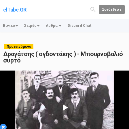
elTube.GR
Συνδεθείτε
Βίντεο
Σειρές
Αρθρα
Discord Chat
Προτεινόμενα
Δραγάτσης ( ογδοντάκης ) - Μπουρνοβαλιό
συρτό
Play
×