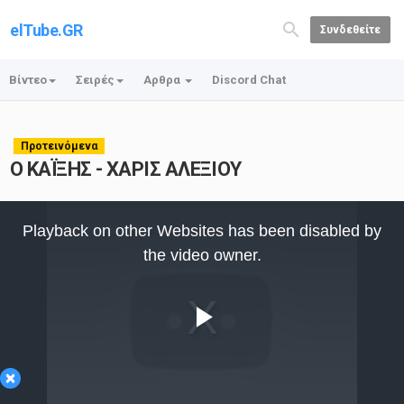
elTube.GR
Συνδεθείτε
Βίντεο
Σειρές
Αρθρα
Discord Chat
Προτεινόμενα
Ο ΚΑΪΞΗΣ - ΧΑΡΙΣ ΑΛΕΞΙΟΥ
This
is
Playback on other Websites has been disabled by
a
modal
the video owner.
window.
Play
×