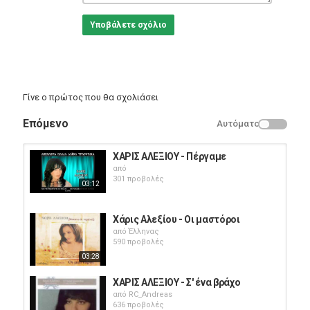
Υποβάλετε σχόλιο
Γίνε ο πρώτος που θα σχολιάσει
Επόμενο
Αυτόματο
ΧΑΡΙΣ ΑΛΕΞΙΟΥ - Πέργαμε
από
301 προβολές
03:12
Χάρις Αλεξίου - Οι μαστόροι
από
Έλληνας
590 προβολές
03:28
ΧΑΡΙΣ ΑΛΕΞΙΟΥ - Σ' ένα βράχο
από
RC_Andreas
636 προβολές