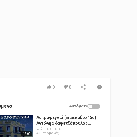
0
0
όμενο
Αυτόματο
Αστροφεγγιά (Επεισόδιο 15ο)
Αντώνης Καφετζόπουλος...
από
malamaris
401 προβολές
42:09