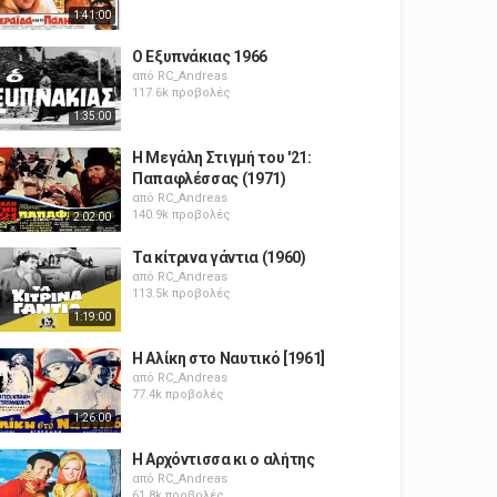
1:41:00
Ο Εξυπνάκιας 1966
από
RC_Andreas
117.6k προβολές
1:35:00
Η Μεγάλη Στιγμή του '21:
Παπαφλέσσας (1971)
από
RC_Andreas
140.9k προβολές
2:02:00
Τα κίτρινα γάντια (1960)
από
RC_Andreas
113.5k προβολές
1:19:00
Η Αλίκη στο Ναυτικό [1961]
από
RC_Andreas
77.4k προβολές
1:26:00
Η Αρχόντισσα κι ο αλήτης
από
RC_Andreas
61.8k προβολές