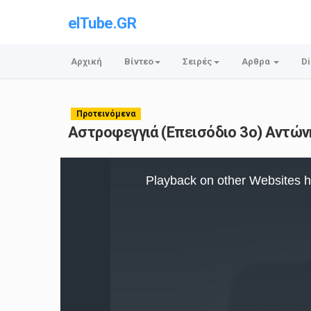
elTube.GR
Αρχική
Βίντεο
Σειρές
Αρθρα
Di
Προτεινόμενα
Αστροφεγγιά (Επεισόδιο 3ο) Αντών
This
is
Playback on other Websites h
a
modal
window.