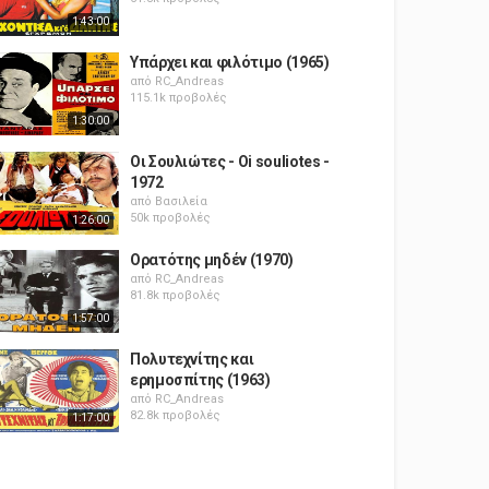
1:43:00
Υπάρχει και φιλότιμο (1965)
από
RC_Andreas
115.1k προβολές
1:30:00
Οι Σουλιώτες - Oi souliotes -
1972
από
Βασιλεία
50k προβολές
1:26:00
Ορατότης μηδέν (1970)
από
RC_Andreas
81.8k προβολές
1:57:00
Πολυτεχνίτης και
ερημοσπίτης (1963)
από
RC_Andreas
82.8k προβολές
1:17:00