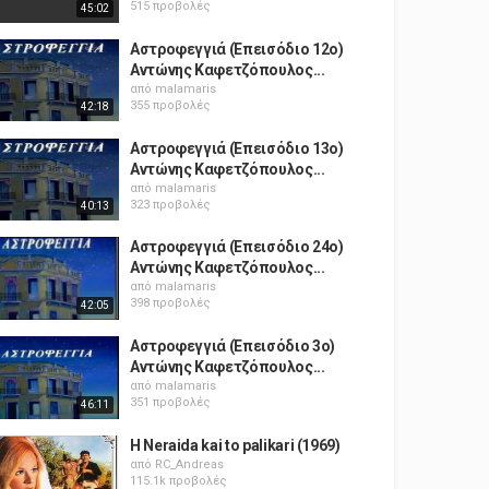
515 προβολές
45:02
Αστροφεγγιά (Επεισόδιο 12ο)
Αντώνης Καφετζόπουλος...
από
malamaris
355 προβολές
42:18
Αστροφεγγιά (Επεισόδιο 13ο)
Αντώνης Καφετζόπουλος...
από
malamaris
323 προβολές
40:13
Αστροφεγγιά (Επεισόδιο 24ο)
Αντώνης Καφετζόπουλος...
από
malamaris
398 προβολές
42:05
Αστροφεγγιά (Επεισόδιο 3ο)
Αντώνης Καφετζόπουλος...
από
malamaris
351 προβολές
46:11
H Neraida kai to palikari (1969)
από
RC_Andreas
115.1k προβολές