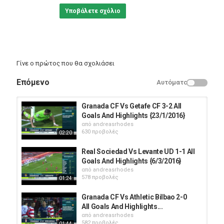
Υποβάλετε σχόλιο
Γίνε ο πρώτος που θα σχολιάσει
Επόμενο
Αυτόματο
Granada CF Vs Getafe CF 3-2 All
Goals And Highlights {23/1/2016}
από
andreasrhodes
630 προβολές
02:20
Real Sociedad Vs Levante UD 1-1 All
Goals And Highlights {6/3/2016}
από
andreasrhodes
578 προβολές
01:24
Granada CF Vs Athletic Bilbao 2-0
All Goals And Highlights...
από
andreasrhodes
582 προβολές
01:44