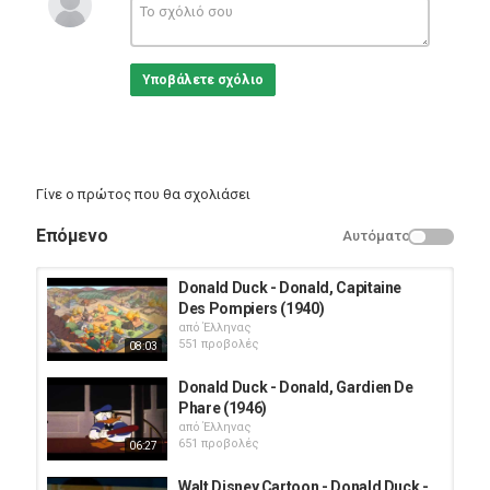
Κατηγορίες
Animation
Υποβάλετε σχόλιο
Γίνε ο πρώτος που θα σχολιάσει
Επόμενο
Αυτόματο
Donald Duck - Donald, Capitaine
Des Pompiers (1940)
από
Έλληνας
551 προβολές
08:03
Donald Duck - Donald, Gardien De
Phare (1946)
από
Έλληνας
651 προβολές
06:27
Walt Disney Cartoon - Donald Duck -