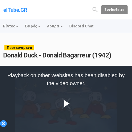
elTube.GR
Συνδεθείτε
Βίντεο
Σειρές
Αρθρα
Discord Chat
Προτεινόμενα
Donald Duck - Donald Bagarreur (1942)
This
is
Playback on other Websites has been disabled by
a
modal
the video owner.
window.
Play
×