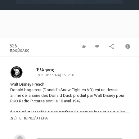
Video
536
προβολές
Έλληνας
Published
Aug 15, 2016
Walt Disney French.
Donald bagarreur (Donald's Snow Fight en VO) est un dessin
animé de la série des Donald Duck produit par Walt Disney pour
RKO Radio Pictures sorti le 10 avril 1942.
Il a neigé et Donald veut en profiter: il a sorti sa luge et dévale les
pentes, détruisant au passage le bonhomme de neige de ses
ΔΕΊΤΕ ΠΕΡΙΣΣΌΤΕΡΑ
neveux. Ceux-ci décident de se vener en le mettant au défi de
foncer sur leur nouveau bonhomme de neige, auquel ils ont ajouté
un morceau très dur...