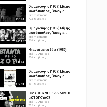
Ο μαγκούφης (1959) Μίμης
Φωτόπουλος , Γεωργία...
από
malamaris
702 προβολές
1:24:53
Ο μαγκούφης (1959) Μίμης
Φωτόπουλος , Γεωργία...
από
malamaris
610 προβολές
1:24:53
Νταντά με το ζόρι (1959)
από
RC_Andreas
626 προβολές
1:19:05
Ο μαγκούφης (1959) Μίμης
Φωτόπουλος , Γεωργία...
από
malamaris
591 προβολές
1:24:53
Ο ΜΑΓΚΟΥΦΗΣ 1959 ΜΙΜΗΣ
ΦΩΤΟΠΟΥΛΟΣ
από
RC_Andreas
772 προβολές
1:25:32