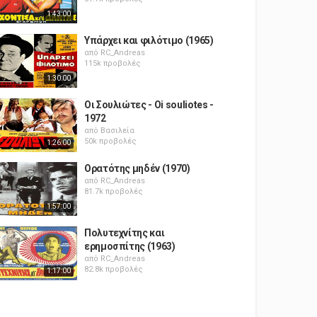
1:43:00
Υπάρχει και φιλότιμο (1965)
από
RC_Andreas
115k προβολές
1:30:00
Οι Σουλιώτες - Oi souliotes -
1972
από
Βασιλεία
50k προβολές
1:26:00
Ορατότης μηδέν (1970)
από
RC_Andreas
81.7k προβολές
1:57:00
Πολυτεχνίτης και
ερημοσπίτης (1963)
από
RC_Andreas
82.8k προβολές
1:17:00