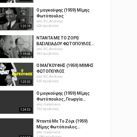
Ο μαγκούφης (1959) Μίμης
Φωτόπουλος
από
RC_Andreas
626 προβολές
1:25:19
ΝΤΑΝΤΑ ΜΕ ΤΟ ΖΟΡΙ}
ΒΑΣΙΛEΙΑΔΟΥ ΦΩΤΟΠΟΥΛΟΣ...
από
RC_Andreas
542 προβολές
1:19:05
Ο ΜΑΓΚΟΥΦΗΣ (1959) ΜΙΜΗΣ
ΦΩΤΟΠΟΥΛΟΣ
από
RC_Andreas
635 προβολές
1:25:32
Ο μαγκούφης (1959) Μίμης
Φωτόπουλος , Γεωργία...
από
malamaris
752 προβολές
1:24:53
Νταντά Με Το Ζόρι (1959)
Μίμης Φωτόπουλος...
από
malamaris
1,080 προβολές