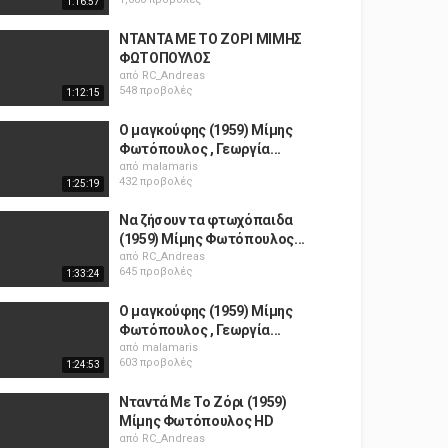
1:16:57
ΝΤΑΝΤΑ ΜΕ ΤΟ ΖΟΡΙ ΜΙΜΗΣ
ΦΩΤΟΠΟΥΛΟΣ
από
RC_Andreas
548 προβολές
1:12:15
Ο μαγκούφης (1959) Μίμης
Φωτόπουλος , Γεωργία...
από
malamaris
432 προβολές
1:25:19
Να ζήσουν τα φτωχόπαιδα
(1959) Μίμης Φωτόπουλος...
από
RC_Andreas
645 προβολές
1:33:24
Ο μαγκούφης (1959) Μίμης
Φωτόπουλος , Γεωργία...
από
malamaris
603 προβολές
1:24:53
Νταντά Με Το Ζόρι (1959)
Μίμης Φωτόπουλος HD
από
RC_Andreas