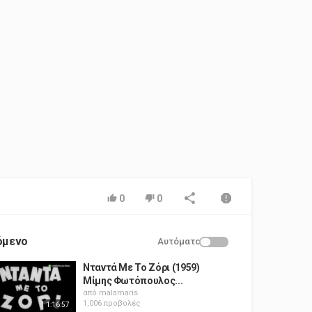
0
0
όμενο
Αυτόματο
Νταντά Με Το Ζόρι (1959)
Μίμης Φωτόπουλος...
από
malamaris
1,006 προβολές
1:16:57