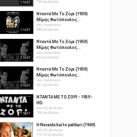
739 προβολές
1:16:57
Νταντά Με Το Ζόρι (1959)
Μίμης Φωτόπουλος...
από
malamaris
684 προβολές
1:16:57
Νταντά Με Το Ζόρι (1959)
Μίμης Φωτόπουλος...
από
malamaris
662 προβολές
1:16:57
Νταντά Με Το Ζόρι (1959)
Μίμης Φωτόπουλος...
από
malamaris
561 προβολές
1:16:57
ΝΤΑΝΤΑ ΜΕ ΤΟ ΖΟΡΙ - 1959 -
HD.
από
RC_Andreas
706 προβολές
1:16:57
H Neraida kai to palikari (1969)
από
RC_Andreas
115.1k προβολές