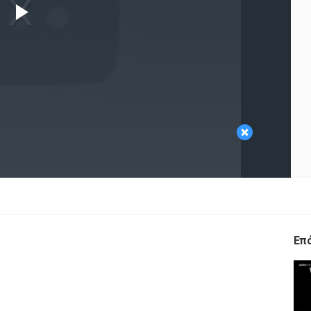
Play
Video
×
Επ