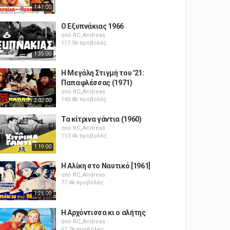
1:41:00
Ο Εξυπνάκιας 1966
από
RC_Andreas
117.5k προβολές
1:35:00
Η Μεγάλη Στιγμή του '21:
Παπαφλέσσας (1971)
από
RC_Andreas
140.8k προβολές
2:02:00
Τα κίτρινα γάντια (1960)
από
RC_Andreas
113.4k προβολές
1:19:00
Η Αλίκη στο Ναυτικό [1961]
από
RC_Andreas
77.4k προβολές
1:26:00
Η Αρχόντισσα κι ο αλήτης
από
RC_Andreas
61.7k προβολές