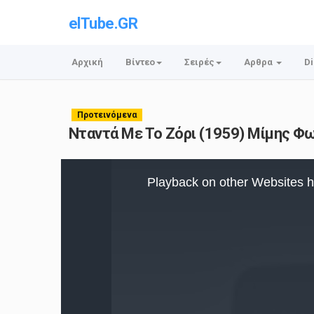
elTube.GR
Αρχική
Βίντεο
Σειρές
Αρθρα
Di
Προτεινόμενα
Νταντά Με Το Ζόρι (1959) Μίμης 
This
is
Playback on other Websites h
a
modal
window.