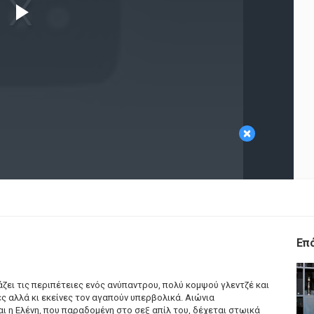
Play
Video
×
Επ
ει τις περιπέτειες ενός ανύπαντρου, πολύ κομψού γλεντζέ και
ες αλλά κι εκείνες τον αγαπούν υπερβολικά. Αιώνια
ι η Ελένη, που παραδομένη στο σεξ απίλ του, δέχεται στωικά