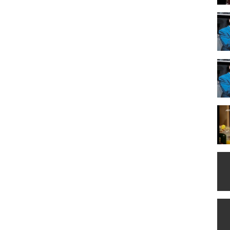
ας (τραγούδι) , Κατερίνα Μουτσάτσου (τραγούδι) , Ηλίας
αρίνα Τσιντικίδου , Γιώργος Γιαννόπουλος , Ρίκα Διαλυνά ,
μμανουήλ , Πάνος Νικολαΐδης , Κωνσταντίνα Κωστή , Χρήστος
Λίλα Δρούτσα , Εύη Ρίζου , Χριστίνα Ουτοπούλου , Νίκος Κάπιος ,
ποδήμου , Λίτσα Πατέρα , Έκτωρ Λιάτσος (μικρός Έκτορας) , Εύη
υείδη , Έφη Σαρρή (τραγούδι) , Βασίλης Κούκουρας , Κατερίνα
υδάκης , Μαρία Κανελλοπούλου , Χρήστος Χάνδρας , Νάντια
ιόπη Ταχτσόγλου , Κωνσταντίνα Τάκαλου , Γιάννος Θεοδούλου ,
ραντίδης , Τόνυ Δημητρίου , Πέτρος Κοκόζης , Ιωάννα
νσταντινίδου , Θωμαϊς Χατζηλάμπρου , Χρύσα Ρώπα , Αλέκα
αλταμπέ , Βάνα Πεφάνη , Ευαγγελία Βαλσαμά , Γιώργος Δεπάστας ,
ρία Φιλίππου (I) , Αντώνης Λουδάρος , Μαρία Κατσιαβού , Έλενα
 Μαρία Αθανασοπούλου , Μάνος Παπαδημητρίου , Ρίκα Βαγιάνη ,
να Αλεξανιάν , Όλγα Δαλέντζα , Έλενα Γεροδήμου , Φωτεινή
εξίου (II) , Βλάσης Μπονάτσος , Δήμητρα Τσέλιου , Κατερίνα
ταλία Τσαλίκη , Μόρφω Τσαϊρέλη (τραγούδι).
ZZJRj6g/playlists
eZZJRj6g/videos