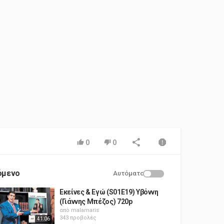
0
0
όμενο
Αυτόματο
Εκείνες & Εγώ (S01E19) Υβόννη
(Γιάννης Μπέζος) 720p
από
malamaris
343 προβολές
41:06