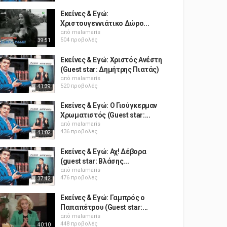
Εκείνες & Εγώ:
Χριστουγεννιάτικο Δώρο...
από
malamaris
504 προβολές
39:51
Εκείνες & Εγώ: Χριστός Ανέστη
(Guest star: Δημήτρης Πιατάς)
από
malamaris
520 προβολές
41:39
Εκείνες & Εγώ: Ο Γιούγκερμαν
Χρωματιστός (Guest star:...
από
malamaris
436 προβολές
41:02
Εκείνες & Εγώ: Αχ! Δέβορα
(guest star: Βλάσης...
από
malamaris
476 προβολές
37:42
Εκείνες & Εγώ: Γαμπρός ο
Παπαπέτρου (Guest star:...
από
malamaris
448 προβολές
40:10