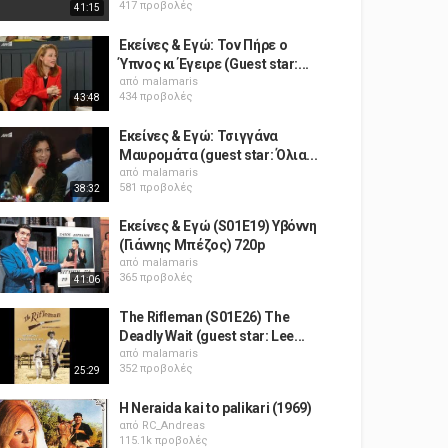
417 προβολές
41:15
Εκείνες & Εγώ: Τον Πήρε ο
Ύπνος κι Έγειρε (Guest star:...
από
malamaris
434 προβολές
43:48
Εκείνες & Εγώ: Τσιγγάνα
Μαυρομάτα (guest star: Όλια...
από
malamaris
581 προβολές
38:32
Εκείνες & Εγώ (S01E19) Υβόννη
(Γιάννης Μπέζος) 720p
από
malamaris
365 προβολές
41:06
The Rifleman (S01E26) The
Deadly Wait (guest star: Lee...
από
malamaris
352 προβολές
25:29
H Neraida kai to palikari (1969)
από
RC_Andreas
115.1k προβολές