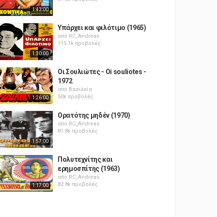
1:43:00
Υπάρχει και φιλότιμο (1965)
από
RC_Andreas
115.1k προβολές
1:30:00
Οι Σουλιώτες - Oi souliotes -
1972
από
Βασιλεία
50k προβολές
1:26:00
Ορατότης μηδέν (1970)
από
RC_Andreas
81.8k προβολές
1:57:00
Πολυτεχνίτης και
ερημοσπίτης (1963)
από
RC_Andreas
82.8k προβολές
1:17:00