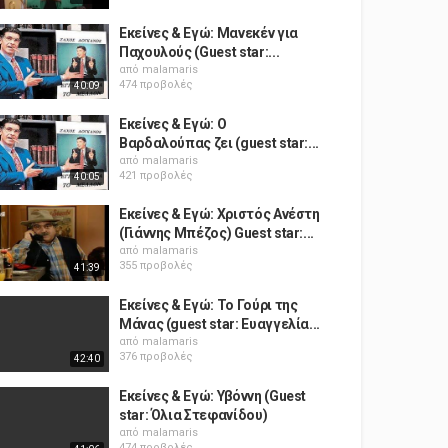
Εκείνες & Εγώ: Μανεκέν για
Παχουλούς (Guest star:...
από
malamaris
474 προβολές
40:09
Εκείνες & Εγώ: Ο
Βαρδαλούπας ζει (guest star:...
από
malamaris
421 προβολές
40:05
Εκείνες & Εγώ: Χριστός Ανέστη
(Γιάννης Μπέζος) Guest star:...
από
malamaris
355 προβολές
41:39
Εκείνες & Εγώ: Το Γούρι της
Μάνας (guest star: Ευαγγελία...
από
malamaris
376 προβολές
42:40
Εκείνες & Εγώ: Υβόννη (Guest
star: Όλια Στεφανίδου)
από
malamaris
474 προβολές