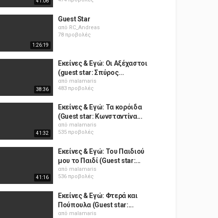
41:06
Guest Star
από
RC_Andreas
78 προβολές
1:26:19
Εκείνες & Εγώ: Οι Αξέχαστοι
(guest star: Σπύρος...
από
malamaris
483 προβολές
38:36
Εκείνες & Εγώ: Τα κορόιδα
(Guest star: Κωνσταντίνα...
από
malamaris
535 προβολές
41:32
Εκείνες & Εγώ: Του Παιδιού
μου το Παιδί (Guest star:...
από
malamaris
536 προβολές
41:16
Εκείνες & Εγώ: Φτερά και
Πούπουλα (Guest star:...
από
malamaris