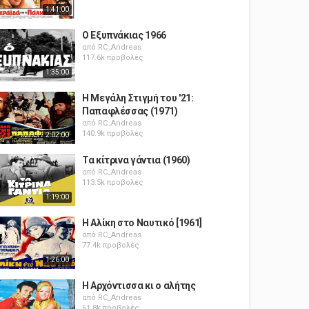
1:41:00
Ο Εξυπνάκιας 1966
από
RC_Andreas
117.6k προβολές
1:35:00
Η Μεγάλη Στιγμή του '21:
Παπαφλέσσας (1971)
από
RC_Andreas
140.9k προβολές
2:02:00
Τα κίτρινα γάντια (1960)
από
RC_Andreas
113.5k προβολές
1:19:00
Η Αλίκη στο Ναυτικό [1961]
από
RC_Andreas
77.4k προβολές
1:26:00
Η Αρχόντισσα κι ο αλήτης
από
RC_Andreas
61.8k προβολές