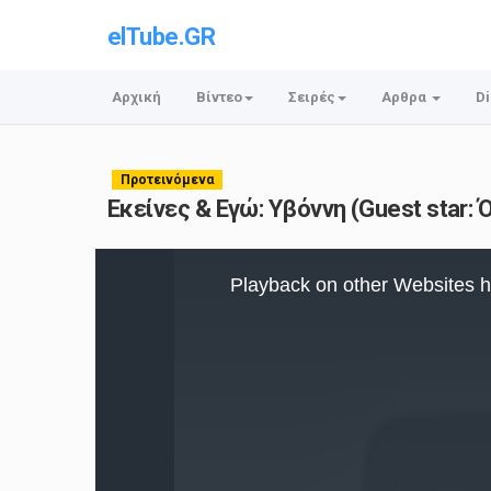
elTube.GR
Αρχική
Βίντεο
Σειρές
Αρθρα
Di
Προτεινόμενα
Εκείνες & Εγώ: Υβόννη (Guest star: 
This
is
Playback on other Websites h
a
modal
window.