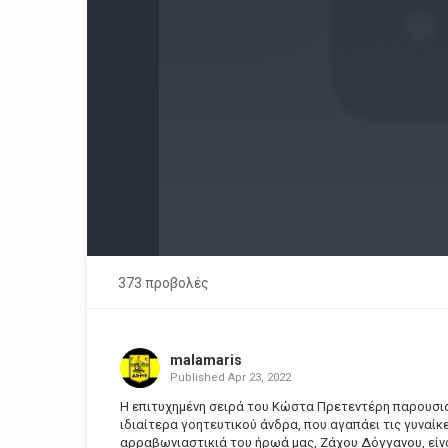
373 προβολές
malamaris
Published
Apr 23, 2022
Η επιτυχημένη σειρά του Κώστα Πρετεντέρη παρουσιάζ
ιδιαίτερα γοητευτικού άνδρα, που αγαπάει τις γυναίκ
αρραβωνιαστικιά του ήρωά μας, Ζάχου Δόγγαvoυ, είνα