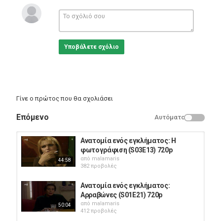
Σενάριο: Πάρις Αριστείδης
Ηθοποιοί: Νάντια Δεληγιάννη (Ντέμη) , Δημήτρης Αλεξανδρής
(Τζίμης) , Ζωζώ Ζάρπα , Ρένος Χαραλαμπίδης , Γιάννης Τσικής ,
Έφη Παπαθεοδώρου , Κώστας Ξυκομηνός , Σοφία Σεϊρλή
Υποβάλετε σχόλιο
Κατηγορίες
Greek Films
Γίνε ο πρώτος που θα σχολιάσει
Επόμενο
Αυτόματο
Ανατομία ενός εγκλήματος: Η
φωτογράφιση (S03E13) 720p
από
malamaris
44:58
382 προβολές
Ανατομία ενός εγκλήματος:
Αρραβώνες (S01E21) 720p
από
malamaris
50:04
412 προβολές