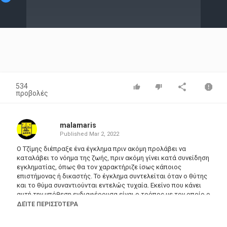
Video
534
προβολές
malamaris
Published
Mar 2, 2022
Ο Τζίμης διέπραξε ένα έγκλημα πριν ακόμη προλάβει να
καταλάβει το νόημα της ζωής, πριν ακόμη γίνει κατά συνείδηση
εγκληματίας, όπως θα τον χαρακτήριζε ίσως κάποιος
επιστήμονας ή δικαστής. Το έγκλημα συντελείται όταν ο θύτης
και το θύμα συναντιούνται εντελώς τυχαία. Εκείνο που κάνει
αυτή την υπόθεση ενδιαφέρουσα είναι ο τρόπος με τον οποίο ο
Τζίμης έφτασε μέχρι εκεί, όπως επίσης και οι επιδράσεις του
ΔΕΊΤΕ ΠΕΡΙΣΣΌΤΕΡΑ
εγκλήματος στη ζωή του νεαρού.
Σκηνοθεσία: Μπάμπης Σπανός