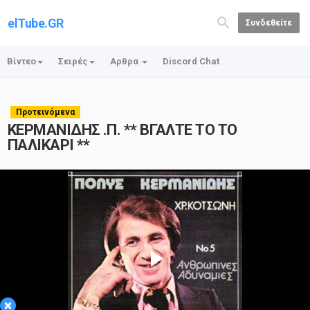
elTube.GR
Συνδεθείτε
Βίντεο
Σειρές
Αρθρα
Discord Chat
Προτεινόμενα
ΚΕΡΜΑΝΙΔΗΣ .Π. ** ΒΓΑΛΤΕ ΤΟ ΤΟ
ΠΑΛΙΚΑΡΙ **
Play
×