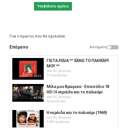
Υποβάλετε σχόλιο
Γίνε ο πρώτος που θα σχολιάσει
Επόμενο
Αυτόματο
ΓΙΩΤΑ ΛΥΔΙΑ ** ΧΆΝΩ ΤΟ ΠΑΛΙΚΆΡΙ
ΜΟΥ **
από
RC_Andreas
572 προβολές
03:22
Μίλα μου Βρώμικα - Επεισόδιο 18
HD | Η νεράιδα και το παλικάρι
από
RC_Andreas
45:19
44 προβολές
Η νεράιδα και το παλικάρι (1969)
από
RC_Andreas
3,987 προβολές