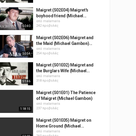
Maigret (S02E04) Maigret's
boyhood friend (Michael...
από
malamaris
242 προβολές
50:40
Maigret (S02E06) Maigret and
the Maid (Michael Gambon)...
από
malamaris
254 προβολές
50:54
Maigret (S01E02) Maigret and
the Burglars Wife (Michael...
από
malamaris
318 προβολές
51:46
Maigret (S01E01) The Patience
of Maigret (Michael Gambon)
από
malamaris
237 προβολές
1:18:15
Maigret (S01E05) Maigret on
Home Ground (Michael...
από
malamaris
260 προβολές