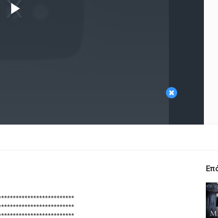
Play
Video
×
Επ
**************************
**************************
**************************