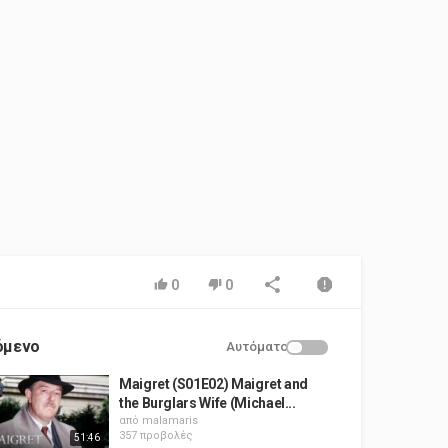
0
0
όμενο
Αυτόματο
Maigret (S01E02) Maigret and
the Burglars Wife (Michael...
από
malamaris
357 προβολές
51:46