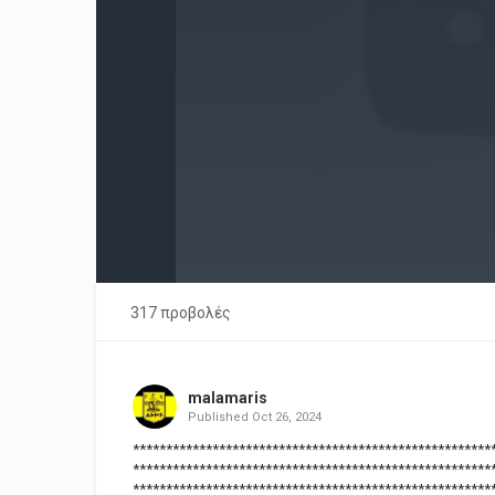
317 προβολές
malamaris
Published
Oct 26, 2024
******************************************************
******************************************************
******************************************************