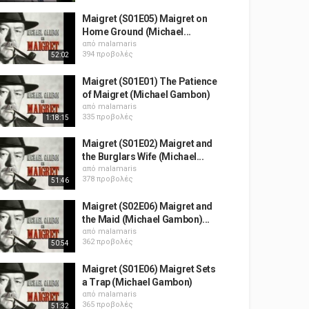
Maigret (S01E05) Maigret on
Home Ground (Michael...
από
malamaris
394 προβολές
52:02
Maigret (S01E01) The Patience
of Maigret (Michael Gambon)
από
malamaris
335 προβολές
1:18:15
Maigret (S01E02) Maigret and
the Burglars Wife (Michael...
από
malamaris
378 προβολές
51:46
Maigret (S02E06) Maigret and
the Maid (Michael Gambon)...
από
malamaris
362 προβολές
50:54
Maigret (S01E06) Maigret Sets
a Trap (Michael Gambon)
από
malamaris
365 προβολές
51:32