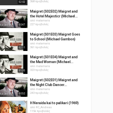
368 προβολές
52:02
Maigret (S02E02) Maigret and
the Hotel Majesticr (Michael...
από
malamaris
227 προβολές
50:47
Maigret (S01E03) Maigret Goes
to School (Michael Gambon)
από
malamaris
361 προβολές
52:11
Maigret (S01E04) Maigret and
the Mad Woman (Michael...
από
malamaris
323 προβολές
51:35
Maigret (S02E01) Maigret and
the Night Club Dancer...
από
malamaris
243 προβολές
50:52
H Neraida kai to palikari (1969)
από
RC_Andreas
115k προβολές