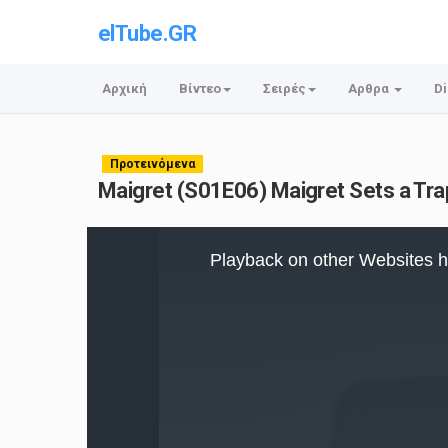
elTube.GR
Αρχική
Βίντεο
Σειρές
Αρθρα
Di
Προτεινόμενα
Maigret (S01E06) Maigret Sets a Tr
This
is
Playback on other Websites h
a
modal
window.