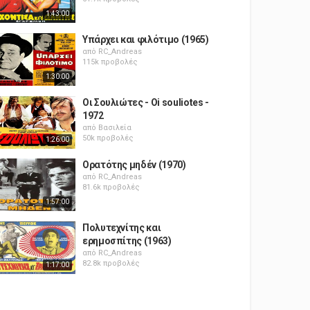
1:43:00
Υπάρχει και φιλότιμο (1965)
από
RC_Andreas
115k προβολές
1:30:00
Οι Σουλιώτες - Oi souliotes -
1972
από
Βασιλεία
50k προβολές
1:26:00
Ορατότης μηδέν (1970)
από
RC_Andreas
81.6k προβολές
1:57:00
Πολυτεχνίτης και
ερημοσπίτης (1963)
από
RC_Andreas
82.8k προβολές
1:17:00