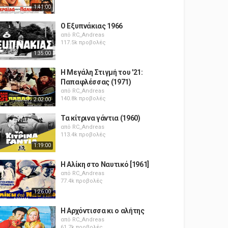
1:41:00
Ο Εξυπνάκιας 1966
από
RC_Andreas
117.5k προβολές
1:35:00
Η Μεγάλη Στιγμή του '21:
Παπαφλέσσας (1971)
από
RC_Andreas
140.8k προβολές
2:02:00
Τα κίτρινα γάντια (1960)
από
RC_Andreas
113.4k προβολές
1:19:00
Η Αλίκη στο Ναυτικό [1961]
από
RC_Andreas
77.4k προβολές
1:26:00
Η Αρχόντισσα κι ο αλήτης
από
RC_Andreas
61.7k προβολές