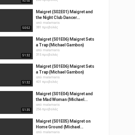
52:02
Maigret (S02E01) Maigret and
the Night Club Dancer...
από
malamaris
381 προβολές
50:52
Maigret (S01E06) Maigret Sets
a Trap (Michael Gambon)
από
malamaris
315 προβολές
51:32
Maigret (S01E06) Maigret Sets
a Trap (Michael Gambon)
από
malamaris
401 προβολές
51:32
Maigret (S01E04) Maigret and
the Mad Woman (Michael...
από
malamaris
256 προβολές
51:35
Maigret (S01E05) Maigret on
Home Ground (Michael...
από
malamaris